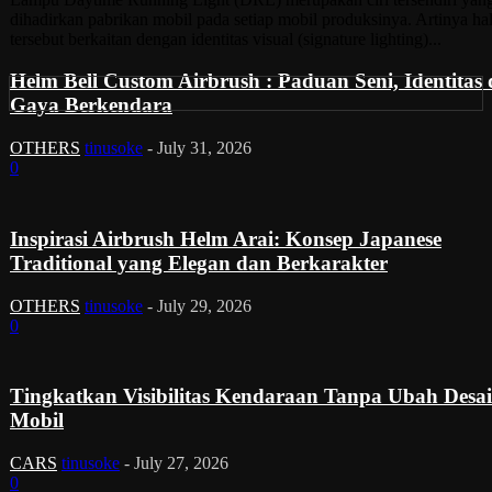
dihadirkan pabrikan mobil pada setiap mobil produksinya. Artinya ha
tersebut berkaitan dengan identitas visual (signature lighting)...
Helm Bell Custom Airbrush : Paduan Seni, Identitas
Gaya Berkendara
OTHERS
tinusoke
-
July 31, 2026
0
Inspirasi Airbrush Helm Arai: Konsep Japanese
Traditional yang Elegan dan Berkarakter
OTHERS
tinusoke
-
July 29, 2026
0
Tingkatkan Visibilitas Kendaraan Tanpa Ubah Desa
Mobil
CARS
tinusoke
-
July 27, 2026
0