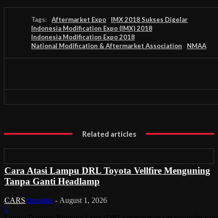
Tags:
Aftermarket Expo
IMX 2018 Sukses Digelar
Indonesia Modification Expo (IMX) 2018
Indonesia Modification Expo 2018
National Modification & Aftermarket Association
NMAA
Related articles
Cara Atasi Lampu DRL Toyota Vellfire Menguning
Tanpa Ganti Headlamp
CARS
tinusoke
-
August 1, 2026
0
Lampu Daytime Running Light (DRL) merupakan ciri tersendiri yan