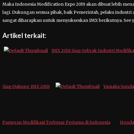
Maka Indonesia Modification Expo 2019 akan dibuat lebih menar
lagi. Dukungan semua pihak, baik Pemerintah, pelaku industri 
sangat diharapkan untuk menyukseskan IMX berikutnya. See yo
Artikel terkait:
IMX 2018 Siap Gebrak Industri Modifik
Siap Dukung IMX 2018
Yamaha Sunday
Pameran Modifikasi Terbesar Pertama di Indonesia
Honda 