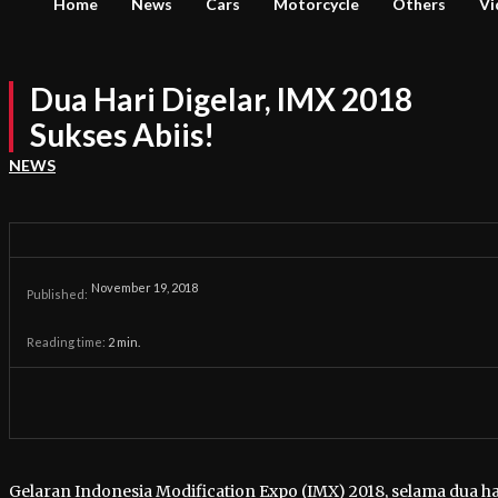
Home
News
Cars
Motorcycle
Others
Vi
Dua Hari Digelar, IMX 2018
Sukses Abiis!
NEWS
November 19, 2018
Published:
Reading time:
2
min.
Gelaran Indonesia Modification Expo (IMX) 2018, selama dua h