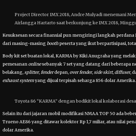
Project Director IMX 2018, Andre Mulyadi menemani Ment
Airlangga Hartarto saat berkunjung ke IMX 2018, Minggu 
Kesuksesan secara finansial pun mengiringi langkah perdana IM
dari masing-masing
booth
peserta yang ikut berpartisipasi, tot
Body kit set buatan lokal, KARMA by Kiki Anugraha yang mel
pemesanan
online
sebanyak 7 set yang datang dari beberapa n
belakang,
splitter
,
fender
depan,
over fender
,
side skirt
,
diffuser
, 
exhaust system
yang dijual terpisah seharga 856 dolar Amerika.
Toyota 86 “KARMA” dengan bodikit lokal kolaborasi desai
Selain itu dari jajaran mobil modifikasi NMAA TOP 50 ada bebe
Trueno AE86 yang ditawar kolektor Rp 1,7 miliar, atau nilai p
dolar Amerika.