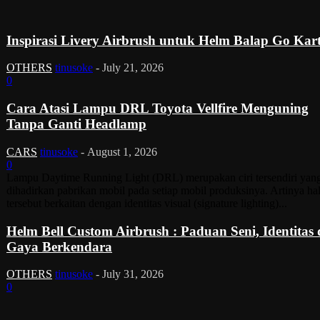
Inspirasi Livery Airbrush untuk Helm Balap Go Kar
OTHERS
tinusoke
-
July 21, 2026
0
Cara Atasi Lampu DRL Toyota Vellfire Menguning
Tanpa Ganti Headlamp
CARS
tinusoke
-
August 1, 2026
0
Lampu Daytime Running Light (DRL) merupakan ciri tersendiri yan
dihadirkan pabrikan mobil pada setiap mobil produksinya. Artinya ha
tersebut berkaitan dengan identitas visual (signature lighting)...
Helm Bell Custom Airbrush : Paduan Seni, Identitas
Gaya Berkendara
OTHERS
tinusoke
-
July 31, 2026
0