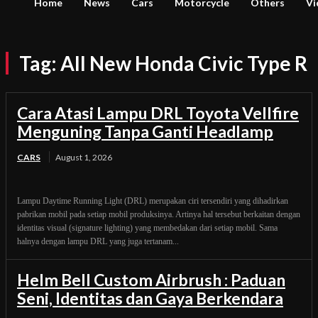
Home
News
Cars
Motorcycle
Others
Vi
Tag:
All New Honda Civic Type R
Cara Atasi Lampu DRL Toyota Vellfire
Menguning Tanpa Ganti Headlamp
CARS
August 1, 2026
Lampu Daytime Running Light (DRL) merupakan ciri tersendiri yang dihadirkan
pabrikan mobil pada setiap mobil produksinya. Artinya hal tersebut berkaitan dengan
identitas visual (signature lighting) yang membedakan dari setiap mobil. Sama
halnya dengan lampu DRL yang juga tertanam...
Helm Bell Custom Airbrush : Paduan
Seni, Identitas dan Gaya Berkendara