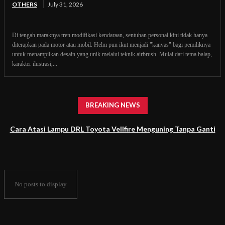
OTHERS
July 31, 2026
Di tengah maraknya tren modifikasi kendaraan, sentuhan personal kini tidak hanya
diterapkan pada motor atau mobil. Helm pun ikut menjadi "kanvas" bagi pemiliknya
untuk menampilkan desain yang unik melalui teknik airbrush. Mulai dari tema balap,
karakter ilustrasi,...
BREAKING NEWS
Cara Atasi Lampu DRL Toyota Vellfire Menguning Tanpa Ganti
Headlamp
No posts to display