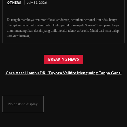
OTHERS
July 31, 2026
Di tengah maraknya tren modifikasi kendaraan, sentuhan personal kini tidak hanya
diterapkan pada motor atau mobil. Helm pun ikut menjadi "kanvas" bagi pemiliknya
untuk menampilkan desain yang unik melalui teknik airbrush. Mulai dari tema balap,
karakter ilustrasi,...
BREAKING NEWS
Cara Atasi Lampu DRL Toyota Vellfire Menguning Tanpa Ganti
Headlamp
No posts to display