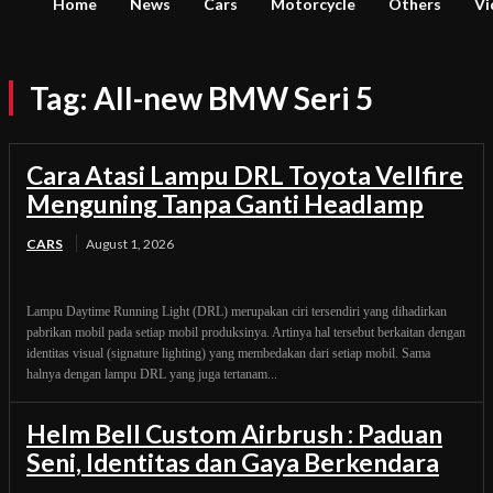
Home
News
Cars
Motorcycle
Others
Vi
Tag:
All-new BMW Seri 5
Cara Atasi Lampu DRL Toyota Vellfire
Menguning Tanpa Ganti Headlamp
CARS
August 1, 2026
Lampu Daytime Running Light (DRL) merupakan ciri tersendiri yang dihadirkan
pabrikan mobil pada setiap mobil produksinya. Artinya hal tersebut berkaitan dengan
identitas visual (signature lighting) yang membedakan dari setiap mobil. Sama
halnya dengan lampu DRL yang juga tertanam...
Helm Bell Custom Airbrush : Paduan
Seni, Identitas dan Gaya Berkendara