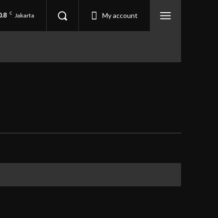
0.8
C
My account
Jakarta