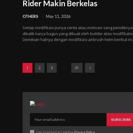
Rider Makin Berkelas
OTHERS
May 11, 2026
Setiap modifikasi punya cerita atau motivasi sang pemiliknya
dibalik karya bagus yang dibuat oleh builder atau modifikator
Demikian halnya dengan modifikasi airbrush helm berikut ini..
...
1
2
3
31
SUBSCRIBE
I've read and accept the
Privacy Policy
.