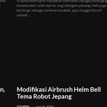
ikan
Di dunia motorsport, kehadiran helm tentu sebagai perlengk
i
keselamatan. Lebih dari itu, bagi sebagian pebalap, helm juga
.
berfungsi sebagai cerminan karakter, gaya hingga folosofi
pribadi....
n,
Modifikasi Airbrush Helm Bell
Tema Robot Jepang
OTHERS
June 8, 2026