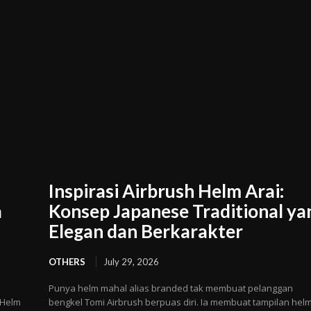
Inspirasi Airbrush Helm Arai:
a
Konsep Japanese Traditional ya
Elegan dan Berkarakter
OTHERS
July 29, 2026
Punya helm mahal alias branded tak membuat pelanggan
 Helm
bengkel Tomi Airbrush berpuas diri. Ia membuat tampilan helm