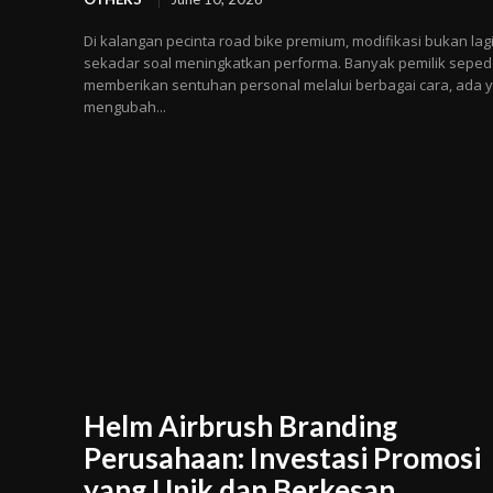
Di kalangan pecinta road bike premium, modifikasi bukan lag
sekadar soal meningkatkan performa. Banyak pemilik sepe
memberikan sentuhan personal melalui berbagai cara, ada 
mengubah...
Helm Airbrush Branding
Perusahaan: Investasi Promosi
yang Unik dan Berkesan