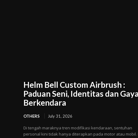
Helm Bell Custom Airbrush :
Paduan Seni, Identitas dan Gay
Berkendara
OTHERS
July 31, 2026
Di tengah maraknya tren modifikasi kendaraan, sentuhan
personal kini tidak hanya diterapkan pada motor atau mobil.