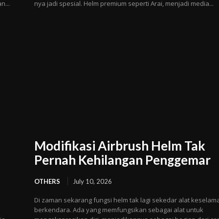
n...
nya jadi spesial. Helm premium seperti Arai, menjadi media...
Modifikasi Airbrush Helm Tak
Pernah Kehilangan Penggemar
OTHERS
July 10, 2026
Di zaman sekarang fungsi helm tak lagi sekedar alat keselam
berkendara. Ada yang memfungsikan sebagai alat untuk