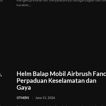
ia
mengekspresikan diri, menjadikannya sebagai bagian dari ce
karakter,...
,
Helm Balap Mobil Airbrush Fanc
Perpaduan Keselamatan dan
Gaya
OTHERS
June 15, 2026