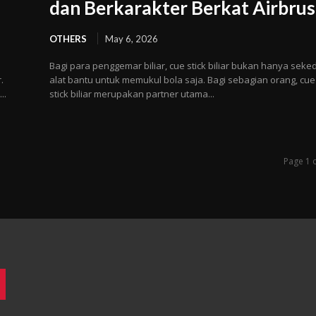
dan Berkarakter Berkat Airbru
OTHERS
May 6, 2026
Bagi para penggemar biliar, cue stick biliar bukan hanya seke
.
alat bantu untuk memukul bola saja. Bagi sebagian orang, cue
..
stick biliar merupakan partner utama...
Page 1 