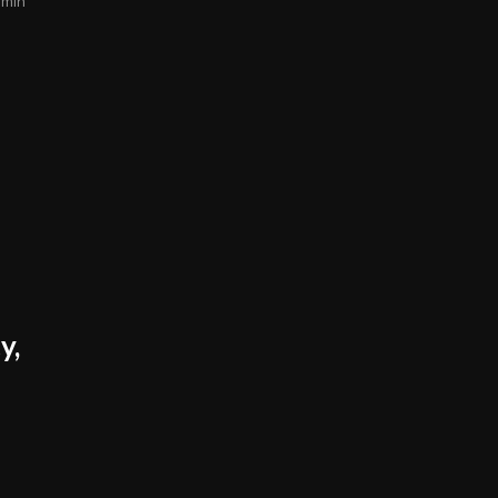
rmin
y,