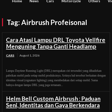
Home
News
Cars
Motorcycle
Others
Vi
Tag:
Airbrush Profeisonal
Cara Atasi Lampu DRL Toyota Vellfire
Menguning Tanpa Ganti Headlamp
CARS
August 1, 2026
Lampu Daytime Running Light (DRL) merupakan ciri tersendiri yang dihadirkan
pabrikan mobil pada setiap mobil produksinya. Artinya hal tersebut berkaitan dengan
identitas visual (signature lighting) yang membedakan dari setiap mobil. Sama
halnya dengan lampu DRL yang juga tertanam...
Helm Bell Custom Airbrush : Paduan
Seni, Identitas dan Gaya Berkendara