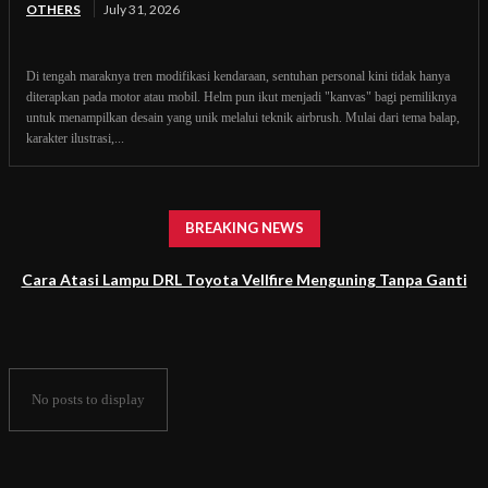
OTHERS
July 31, 2026
Di tengah maraknya tren modifikasi kendaraan, sentuhan personal kini tidak hanya
diterapkan pada motor atau mobil. Helm pun ikut menjadi "kanvas" bagi pemiliknya
untuk menampilkan desain yang unik melalui teknik airbrush. Mulai dari tema balap,
karakter ilustrasi,...
BREAKING NEWS
Cara Atasi Lampu DRL Toyota Vellfire Menguning Tanpa Ganti
Headlamp
No posts to display