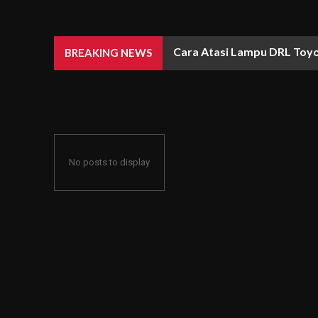
Cara Atasi Lampu DRL Toyo
BREAKING NEWS
No posts to display