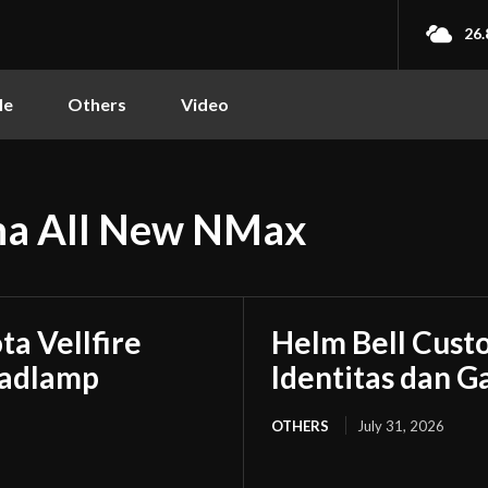
26.
le
Others
Video
ha All New NMax
a Vellfire
Helm Bell Custo
eadlamp
Identitas dan 
OTHERS
July 31, 2026