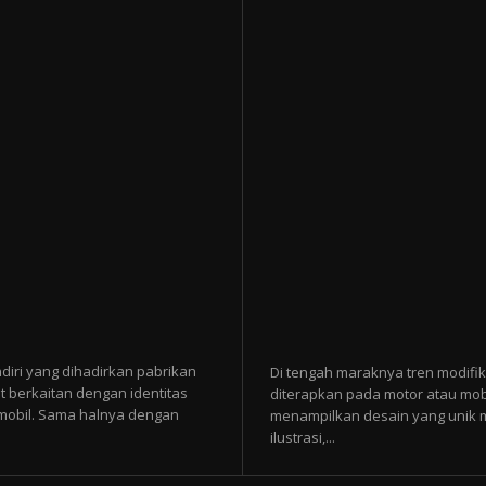
diri yang dihadirkan pabrikan
Di tengah maraknya tren modifik
t berkaitan dengan identitas
diterapkan pada motor atau mobi
p mobil. Sama halnya dengan
menampilkan desain yang unik mel
ilustrasi,...