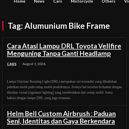
Home
News
Cars
Motorcycle
Others
Vi
Tag:
Alumunium Bike Frame
Cara Atasi Lampu DRL Toyota Vellfire
Menguning Tanpa Ganti Headlamp
CARS
August 1, 2026
Lampu Daytime Running Light (DRL) merupakan ciri tersendiri yang dihadirkan
pabrikan mobil pada setiap mobil produksinya. Artinya hal tersebut berkaitan dengan
identitas visual (signature lighting) yang membedakan dari setiap mobil. Sama
halnya dengan lampu DRL yang juga tertanam...
Helm Bell Custom Airbrush : Paduan
Seni, Identitas dan Gaya Berkendara