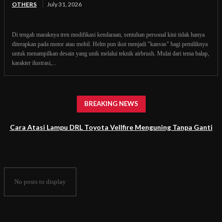
OTHERS
July 31, 2026
Di tengah maraknya tren modifikasi kendaraan, sentuhan personal kini tidak hanya
diterapkan pada motor atau mobil. Helm pun ikut menjadi "kanvas" bagi pemiliknya
untuk menampilkan desain yang unik melalui teknik airbrush. Mulai dari tema balap,
karakter ilustrasi,...
BREAKING NEWS
Cara Atasi Lampu DRL Toyota Vellfire Menguning Tanpa Ganti
Headlamp
No posts to display