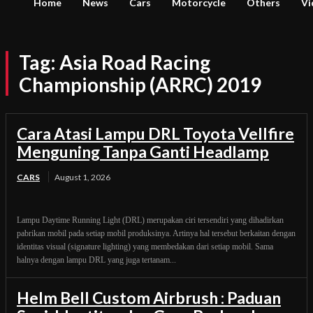
Home
News
Cars
Motorcycle
Others
Vi
Tag:
Asia Road Racing
Championship (ARRC) 2019
Cara Atasi Lampu DRL Toyota Vellfire
Menguning Tanpa Ganti Headlamp
CARS
August 1, 2026
Lampu Daytime Running Light (DRL) merupakan ciri tersendiri yang dihadirkan
pabrikan mobil pada setiap mobil produksinya. Artinya hal tersebut berkaitan dengan
identitas visual (signature lighting) yang membedakan dari setiap mobil. Sama
halnya dengan lampu DRL yang juga tertanam...
Helm Bell Custom Airbrush : Paduan