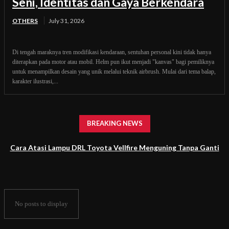
Seni, Identitas dan Gaya Berkendara
OTHERS
July 31, 2026
Di tengah maraknya tren modifikasi kendaraan, sentuhan personal kini tidak hanya
diterapkan pada motor atau mobil. Helm pun ikut menjadi "kanvas" bagi pemiliknya
untuk menampilkan desain yang unik melalui teknik airbrush. Mulai dari tema balap,
karakter ilustrasi,...
BREAKING NEWS
Cara Atasi Lampu DRL Toyota Vellfire Menguning Tanpa Ganti
Headlamp
No posts to display