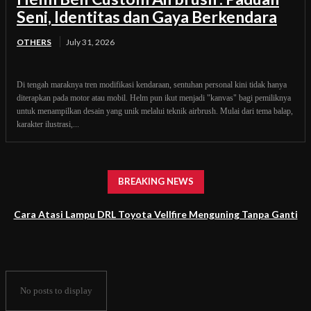
Seni, Identitas dan Gaya Berkendara
OTHERS
July 31, 2026
Di tengah maraknya tren modifikasi kendaraan, sentuhan personal kini tidak hanya
diterapkan pada motor atau mobil. Helm pun ikut menjadi "kanvas" bagi pemiliknya
untuk menampilkan desain yang unik melalui teknik airbrush. Mulai dari tema balap,
karakter ilustrasi,...
BREAKING NEWS
Cara Atasi Lampu DRL Toyota Vellfire Menguning Tanpa Ganti
Headlamp
No posts to display