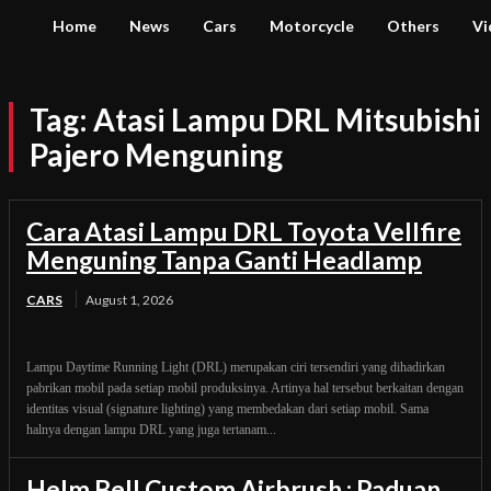
Home
News
Cars
Motorcycle
Others
Vi
Tag:
Atasi Lampu DRL Mitsubishi
Pajero Menguning
Cara Atasi Lampu DRL Toyota Vellfire
Menguning Tanpa Ganti Headlamp
CARS
August 1, 2026
Lampu Daytime Running Light (DRL) merupakan ciri tersendiri yang dihadirkan
pabrikan mobil pada setiap mobil produksinya. Artinya hal tersebut berkaitan dengan
identitas visual (signature lighting) yang membedakan dari setiap mobil. Sama
halnya dengan lampu DRL yang juga tertanam...
Helm Bell Custom Airbrush : Paduan