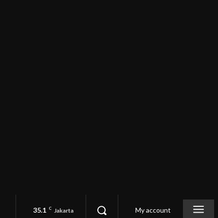
35.1
C
My account
Jakarta