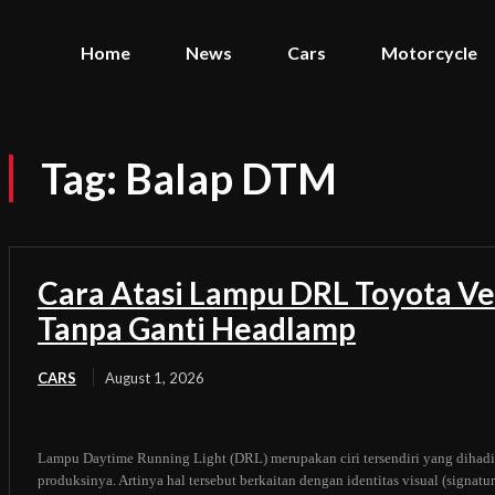
Home
News
Cars
Motorcycle
Tag:
Balap DTM
Cara Atasi Lampu DRL Toyota Ve
Tanpa Ganti Headlamp
CARS
August 1, 2026
Lampu Daytime Running Light (DRL) merupakan ciri tersendiri yang dihadi
produksinya. Artinya hal tersebut berkaitan dengan identitas visual (signat