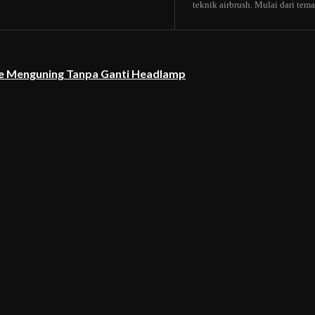
teknik airbrush. Mulai dari tema b
re Menguning Tanpa Ganti Headlamp