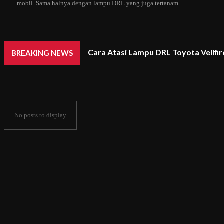
mobil. Sama halnya dengan lampu DRL yang juga tertanam...
Cara Atasi Lampu DRL Toyota Vellfi
BREAKING NEWS
No posts to display