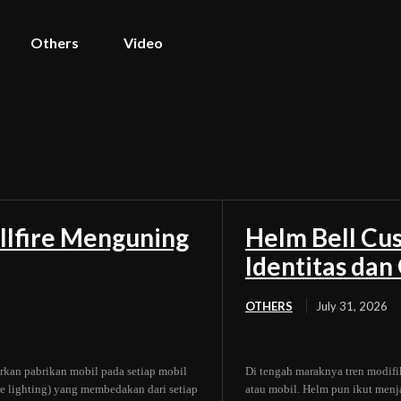
Others
Video
llfire Menguning
Helm Bell Cus
Identitas da
OTHERS
July 31, 2026
rkan pabrikan mobil pada setiap mobil
Di tengah maraknya tren modifi
ure lighting) yang membedakan dari setiap
atau mobil. Helm pun ikut menj