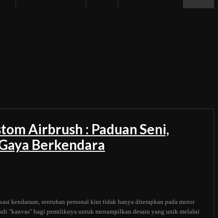
tom Airbrush : Paduan Seni,
n Gaya Berkendara
kasi kendaraan, sentuhan personal kini tidak hanya diterapkan pada motor
adi "kanvas" bagi pemiliknya untuk menampilkan desain yang unik melalui