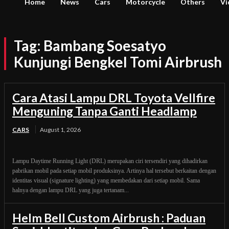
Home
News
Cars
Motorcycle
Others
Vi
Tag:
Bambang Soesatyo
Kunjungi Bengkel Tomi Airbrush
Cara Atasi Lampu DRL Toyota Vellfire
Menguning Tanpa Ganti Headlamp
CARS
August 1, 2026
Lampu Daytime Running Light (DRL) merupakan ciri tersendiri yang dihadirkan
pabrikan mobil pada setiap mobil produksinya. Artinya hal tersebut berkaitan dengan
identitas visual (signature lighting) yang membedakan dari setiap mobil. Sama
halnya dengan lampu DRL yang juga tertanam...
Helm Bell Custom Airbrush : Paduan