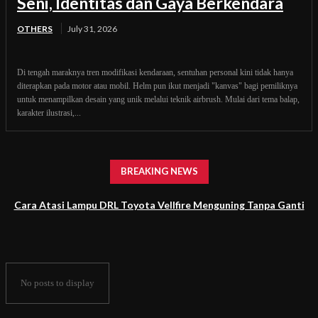
Seni, Identitas dan Gaya Berkendara
OTHERS
July 31, 2026
Di tengah maraknya tren modifikasi kendaraan, sentuhan personal kini tidak hanya
diterapkan pada motor atau mobil. Helm pun ikut menjadi "kanvas" bagi pemiliknya
untuk menampilkan desain yang unik melalui teknik airbrush. Mulai dari tema balap,
karakter ilustrasi,...
BREAKING NEWS
Cara Atasi Lampu DRL Toyota Vellfire Menguning Tanpa Ganti
Headlamp
No posts to display