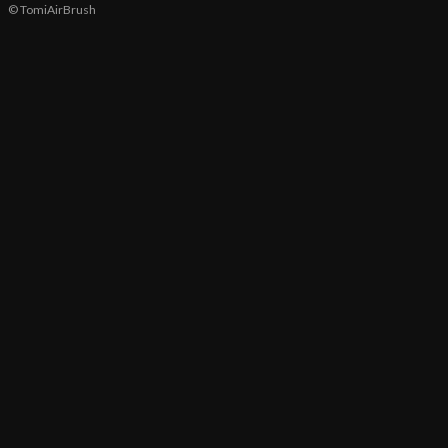
© TomiAirBrush