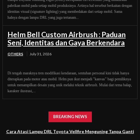
pabrikan mobil pada setiap mobil produksinya. Artinya hal tersebut berkaitan dengan
identitas visual (signature lighting) yang membedakan dari setiap mobil. Sama
halnya dengan lampu DRL yang juga tertanam...
Helm Bell Custom Airbrush : Paduan
Seni, Identitas dan Gaya Berkendara
OTHERS
July 31, 2026
Di tengah maraknya tren modifikasi kendaraan, sentuhan personal kini tidak hanya
diterapkan pada motor atau mobil. Helm pun ikut menjadi "kanvas" bagi pemiliknya
untuk menampilkan desain yang unik melalui teknik airbrush. Mulai dari tema balap,
karakter ilustrasi,...
BREAKING NEWS
Cara Atasi Lampu DRL Toyota Vellfire Menguning Tanpa Ganti