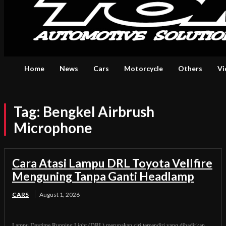
Home
News
Cars
Motorcycle
Others
Vi
Tag:
Bengkel Airbrush
Microphone
Cara Atasi Lampu DRL Toyota Vellfire
Menguning Tanpa Ganti Headlamp
CARS
August 1, 2026
Lampu Daytime Running Light (DRL) merupakan ciri tersendiri yang dihadirkan