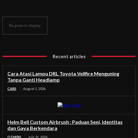
Headlamp
No posts to display
Recent articles
Cara Atasi Lampu DRL Toyota Vellfire Menguning
Tanpa Ganti Headlamp
CARS
August 1, 2026
Helm Bell Custom Airbrush : Paduan Seni, Identitas
dan Gaya Berkendara
OTHERS
July 31, 2026