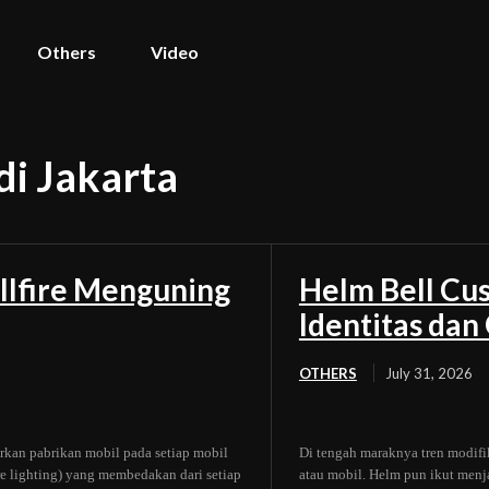
Others
Video
di Jakarta
llfire Menguning
Helm Bell Cus
Identitas da
OTHERS
July 31, 2026
rkan pabrikan mobil pada setiap mobil
Di tengah maraknya tren modifi
ure lighting) yang membedakan dari setiap
atau mobil. Helm pun ikut menj