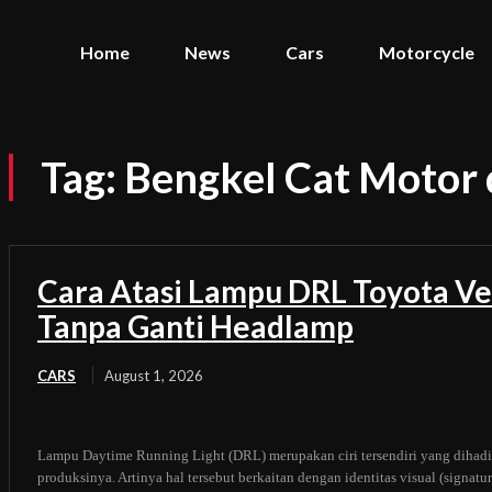
Home
News
Cars
Motorcycle
Tag:
Bengkel Cat Motor 
Cara Atasi Lampu DRL Toyota Ve
Tanpa Ganti Headlamp
CARS
August 1, 2026
Lampu Daytime Running Light (DRL) merupakan ciri tersendiri yang dihadi
produksinya. Artinya hal tersebut berkaitan dengan identitas visual (signat