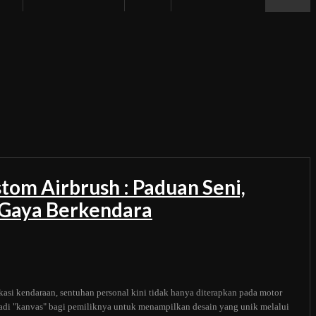
tom Airbrush : Paduan Seni,
n Gaya Berkendara
kasi kendaraan, sentuhan personal kini tidak hanya diterapkan pada motor
adi "kanvas" bagi pemiliknya untuk menampilkan desain yang unik melalui