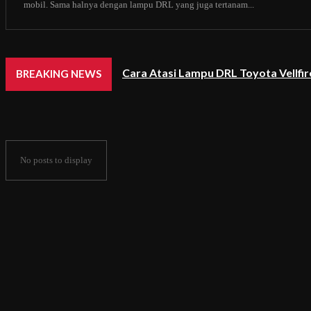
mobil. Sama halnya dengan lampu DRL yang juga tertanam...
Cara Atasi Lampu DRL Toyota Vellfi
BREAKING NEWS
No posts to display