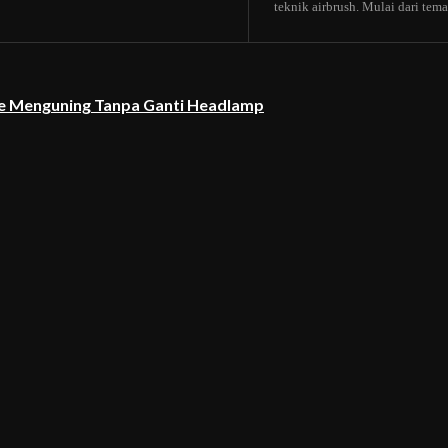
teknik airbrush. Mulai dari tema b
re Menguning Tanpa Ganti Headlamp