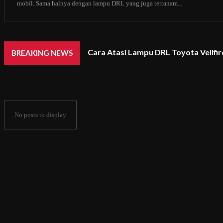
mobil. Sama halnya dengan lampu DRL yang juga tertanam...
Cara Atasi Lampu DRL Toyota Vellfi
BREAKING NEWS
No posts to display