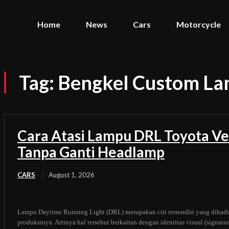
Home
News
Cars
Motorcycle
Tag:
Bengkel Custom La
Cara Atasi Lampu DRL Toyota Ve
Tanpa Ganti Headlamp
CARS
August 1, 2026
Lampu Daytime Running Light (DRL) merupakan ciri tersendiri yang dihadi
produksinya. Artinya hal tersebut berkaitan dengan identitas visual (signat