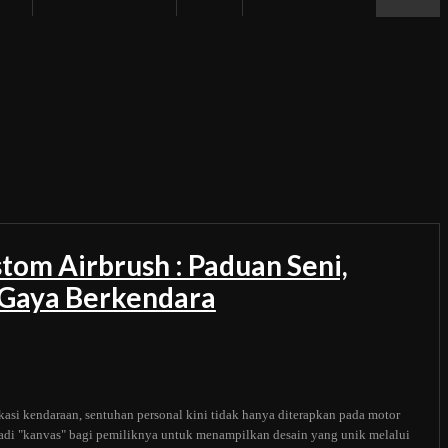
tom Airbrush : Paduan Seni,
n Gaya Berkendara
kasi kendaraan, sentuhan personal kini tidak hanya diterapkan pada motor
adi "kanvas" bagi pemiliknya untuk menampilkan desain yang unik melalui