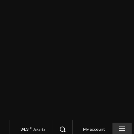
34.3
C
My account
Jakarta