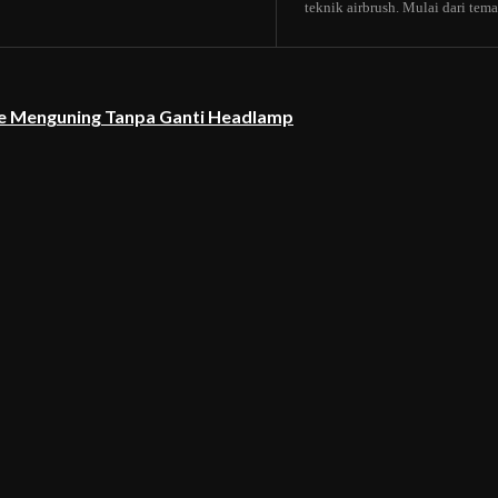
teknik airbrush. Mulai dari tema b
re Menguning Tanpa Ganti Headlamp