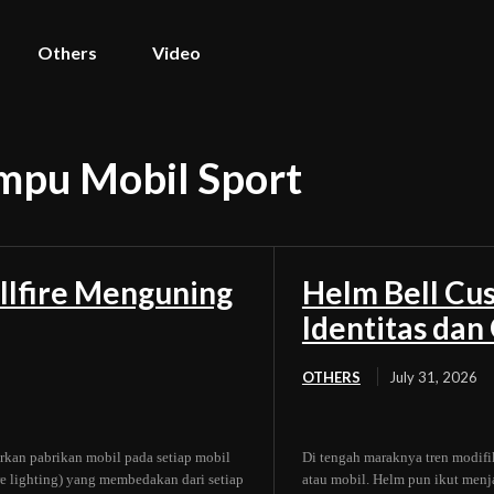
Others
Video
mpu Mobil Sport
llfire Menguning
Helm Bell Cus
Identitas da
OTHERS
July 31, 2026
rkan pabrikan mobil pada setiap mobil
Di tengah maraknya tren modifi
ure lighting) yang membedakan dari setiap
atau mobil. Helm pun ikut menj