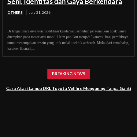
Seni, Identitas dan Gaya Berkendara
OTHERS
July 31, 2026
Di tengah maraknya tren modifikasi kendaraan, sentuhan personal kini tidak hanya
diterapkan pada motor atau mobil. Helm pun ikut menjadi "kanvas" bagi pemiliknya
untuk menampilkan desain yang unik melalui teknik airbrush. Mulai dari tema balap,
karakter ilustrasi,...
BREAKING NEWS
Cara Atasi Lampu DRL Toyota Vellfire Menguning Tanpa Ganti
Headlamp