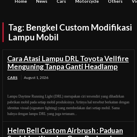
Home
News
Cars
Motorcycle
Others
Vi
Tag:
Bengkel Custom Modifikasi
Lampu Mobil
Cara Atasi Lampu DRL Toyota Vellfire
Menguning Tanpa Ganti Headlamp
CARS
August 1, 2026
Lampu Daytime Running Light (DRL) merupakan ciri tersendiri yang dihadirkan
pabrikan mobil pada setiap mobil produksinya. Artinya hal tersebut berkaitan dengan
identitas visual (signature lighting) yang membedakan dari setiap mobil. Sama
halnya dengan lampu DRL yang juga tertanam...
Helm Bell Custom Airbrush : Paduan