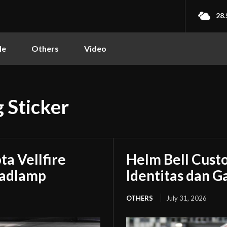
28.
le
Others
Video
 Sticker
a Vellfire
Helm Bell Custo
eadlamp
Identitas dan 
OTHERS
July 31, 2026