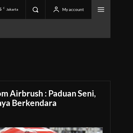
5
C
My account
Jakarta
m Airbrush : Paduan Seni,
Gaya Berkendara