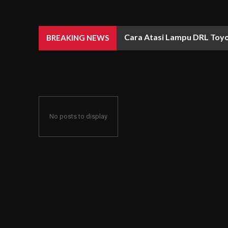
Cara Atasi Lampu DRL Toyo
BREAKING NEWS
No posts to display