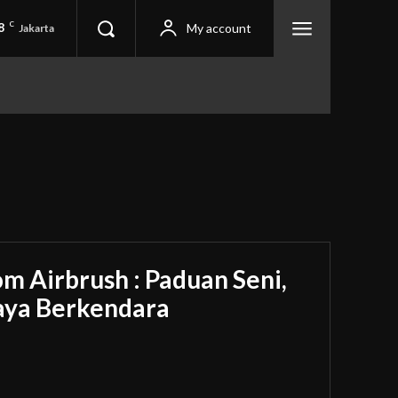
8
C
My account
Jakarta
m Airbrush : Paduan Seni,
Gaya Berkendara