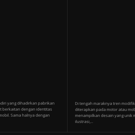
diri yang dihadirkan pabrikan
Di tengah maraknya tren modifik
t berkaitan dengan identitas
diterapkan pada motor atau mobi
p mobil. Sama halnya dengan
menampilkan desain yang unik mel
ilustrasi,...