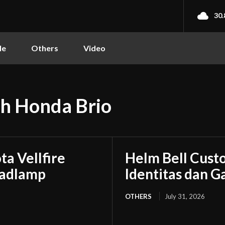
30.
le
Others
Video
h Honda Brio
a Vellfire
Helm Bell Custo
eadlamp
Identitas dan 
OTHERS
July 31, 2026