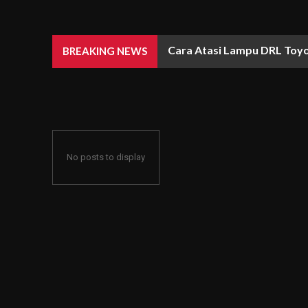
Cara Atasi Lampu DRL Toyo
BREAKING NEWS
No posts to display