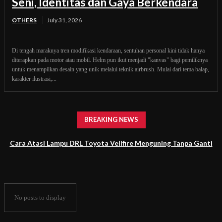
Seni, Identitas dan Gaya Berkendara
OTHERS
July 31, 2026
Di tengah maraknya tren modifikasi kendaraan, sentuhan personal kini tidak hanya
diterapkan pada motor atau mobil. Helm pun ikut menjadi "kanvas" bagi pemiliknya
untuk menampilkan desain yang unik melalui teknik airbrush. Mulai dari tema balap,
karakter ilustrasi,...
BREAKING NEWS
Cara Atasi Lampu DRL Toyota Vellfire Menguning Tanpa Ganti
Headlamp
No posts to display