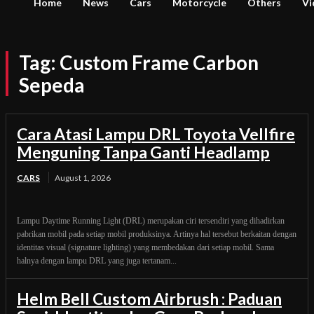
Home
News
Cars
Motorcycle
Others
Vi
Tag:
Custom Frame Carbon
Sepeda
Cara Atasi Lampu DRL Toyota Vellfire
Menguning Tanpa Ganti Headlamp
CARS
August 1, 2026
Lampu Daytime Running Light (DRL) merupakan ciri tersendiri yang dihadirkan
pabrikan mobil pada setiap mobil produksinya. Artinya hal tersebut berkaitan dengan
identitas visual (signature lighting) yang membedakan dari setiap mobil. Sama
halnya dengan lampu DRL yang juga tertanam...
Helm Bell Custom Airbrush : Paduan