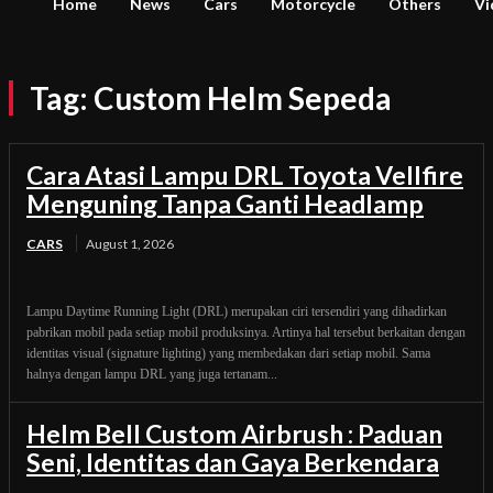
Home
News
Cars
Motorcycle
Others
Vi
Tag:
Custom Helm Sepeda
Cara Atasi Lampu DRL Toyota Vellfire
Menguning Tanpa Ganti Headlamp
CARS
August 1, 2026
Lampu Daytime Running Light (DRL) merupakan ciri tersendiri yang dihadirkan
pabrikan mobil pada setiap mobil produksinya. Artinya hal tersebut berkaitan dengan
identitas visual (signature lighting) yang membedakan dari setiap mobil. Sama
halnya dengan lampu DRL yang juga tertanam...
Helm Bell Custom Airbrush : Paduan
Seni, Identitas dan Gaya Berkendara