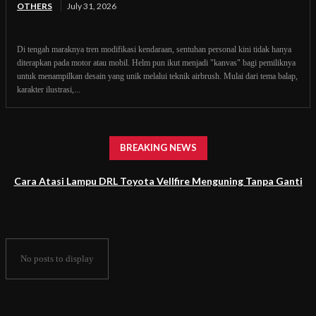
OTHERS
July 31, 2026
Di tengah maraknya tren modifikasi kendaraan, sentuhan personal kini tidak hanya
diterapkan pada motor atau mobil. Helm pun ikut menjadi "kanvas" bagi pemiliknya
untuk menampilkan desain yang unik melalui teknik airbrush. Mulai dari tema balap,
karakter ilustrasi,...
BREAKING NEWS
Cara Atasi Lampu DRL Toyota Vellfire Menguning Tanpa Ganti
Headlamp
No posts to display