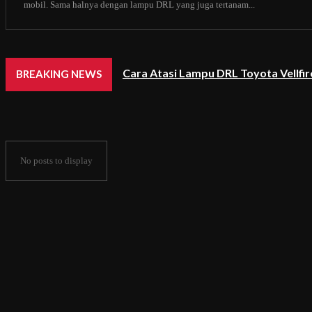
mobil. Sama halnya dengan lampu DRL yang juga tertanam...
Cara Atasi Lampu DRL Toyota Vellfi
BREAKING NEWS
No posts to display