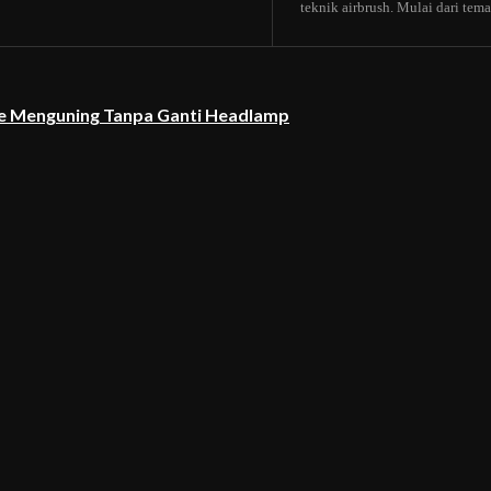
teknik airbrush. Mulai dari tema b
re Menguning Tanpa Ganti Headlamp