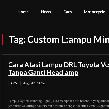
Home
News
Cars
Motorcycle
Tag:
Custom L:ampu Mini
Cara Atasi Lampu DRL Toyota Ve
Tanpa Ganti Headlamp
CARS
August 1, 2026
Lampu Daytime Running Light (DRL) merupakan ciri tersendiri yang dihadi
produksinya. Artinya hal tersebut berkaitan dengan identitas visual (signat