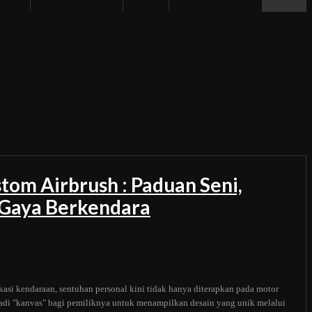
tom Airbrush : Paduan Seni,
n Gaya Berkendara
kasi kendaraan, sentuhan personal kini tidak hanya diterapkan pada motor
adi "kanvas" bagi pemiliknya untuk menampilkan desain yang unik melalui