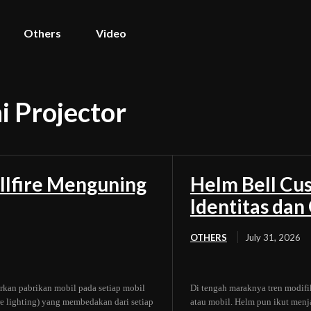
Others
Video
 Projector
llfire Menguning
Helm Bell Cus
Identitas da
OTHERS
July 31, 2026
rkan pabrikan mobil pada setiap mobil
Di tengah maraknya tren modifi
ure lighting) yang membedakan dari setiap
atau mobil. Helm pun ikut menj