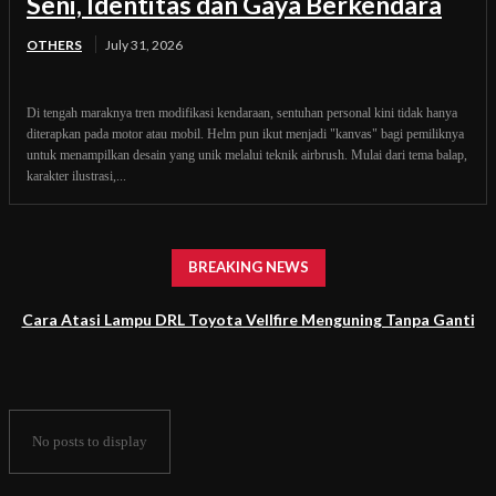
Seni, Identitas dan Gaya Berkendara
OTHERS
July 31, 2026
Di tengah maraknya tren modifikasi kendaraan, sentuhan personal kini tidak hanya
diterapkan pada motor atau mobil. Helm pun ikut menjadi "kanvas" bagi pemiliknya
untuk menampilkan desain yang unik melalui teknik airbrush. Mulai dari tema balap,
karakter ilustrasi,...
BREAKING NEWS
Cara Atasi Lampu DRL Toyota Vellfire Menguning Tanpa Ganti
Headlamp
No posts to display