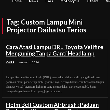
Home
News
Cars
Motorcycle
Others
Vi
Tag:
Custom Lampu Mini
Projector Daihatsu Terios
Cara Atasi Lampu DRL Toyota Vellfire
Menguning Tanpa Ganti Headlamp
CARS
August 1, 2026
Lampu Daytime Running Light (DRL) merupakan ciri tersendiri yang dihadirkan
pabrikan mobil pada setiap mobil produksinya. Artinya hal tersebut berkaitan dengan
identitas visual (signature lighting) yang membedakan dari setiap mobil. Sama
halnya dengan lampu DRL yang juga tertanam...
Helm Bell Custom Airbrush : Paduan