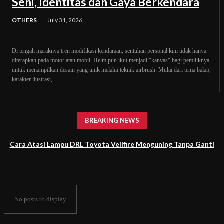
Seni, Identitas dan Gaya Berkendara
OTHERS
July 31, 2026
Di tengah maraknya tren modifikasi kendaraan, sentuhan personal kini tidak hanya
diterapkan pada motor atau mobil. Helm pun ikut menjadi "kanvas" bagi pemiliknya
untuk menampilkan desain yang unik melalui teknik airbrush. Mulai dari tema balap,
karakter ilustrasi,...
BREAKING NEWS
Cara Atasi Lampu DRL Toyota Vellfire Menguning Tanpa Ganti
Headlamp
No posts to display