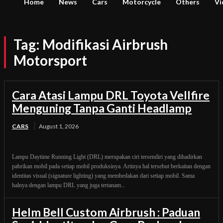
Home
News
Cars
Motorcycle
Others
Vi
Tag:
Modifikasi Airbrush
Motorsport
Cara Atasi Lampu DRL Toyota Vellfire
Menguning Tanpa Ganti Headlamp
CARS
August 1, 2026
Lampu Daytime Running Light (DRL) merupakan ciri tersendiri yang dihadirkan
pabrikan mobil pada setiap mobil produksinya. Artinya hal tersebut berkaitan dengan
identitas visual (signature lighting) yang membedakan dari setiap mobil. Sama
halnya dengan lampu DRL yang juga tertanam...
Helm Bell Custom Airbrush : Paduan