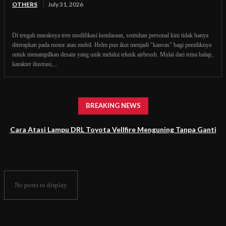
OTHERS
July 31, 2026
Di tengah maraknya tren modifikasi kendaraan, sentuhan personal kini tidak hanya
diterapkan pada motor atau mobil. Helm pun ikut menjadi "kanvas" bagi pemiliknya
untuk menampilkan desain yang unik melalui teknik airbrush. Mulai dari tema balap,
karakter ilustrasi,...
BREAKING NEWS
Cara Atasi Lampu DRL Toyota Vellfire Menguning Tanpa Ganti
Headlamp
No posts to display