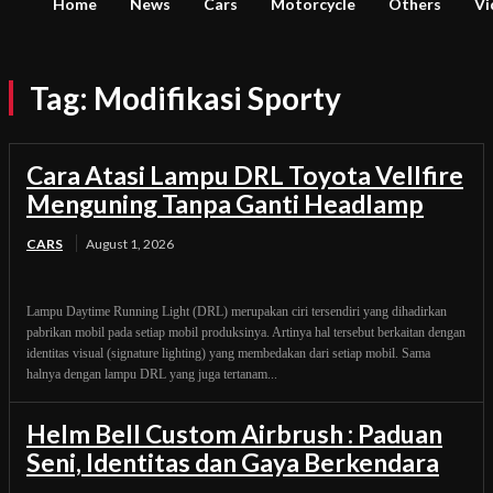
Home
News
Cars
Motorcycle
Others
Vi
Tag:
Modifikasi Sporty
Cara Atasi Lampu DRL Toyota Vellfire
Menguning Tanpa Ganti Headlamp
CARS
August 1, 2026
Lampu Daytime Running Light (DRL) merupakan ciri tersendiri yang dihadirkan
pabrikan mobil pada setiap mobil produksinya. Artinya hal tersebut berkaitan dengan
identitas visual (signature lighting) yang membedakan dari setiap mobil. Sama
halnya dengan lampu DRL yang juga tertanam...
Helm Bell Custom Airbrush : Paduan
Seni, Identitas dan Gaya Berkendara