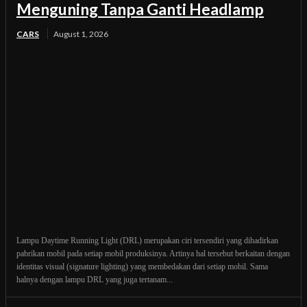
Menguning Tanpa Ganti Headlamp
CARS
August 1, 2026
Lampu Daytime Running Light (DRL) merupakan ciri tersendiri yang dihadirkan
pabrikan mobil pada setiap mobil produksinya. Artinya hal tersebut berkaitan dengan
identitas visual (signature lighting) yang membedakan dari setiap mobil. Sama
halnya dengan lampu DRL yang juga tertanam...