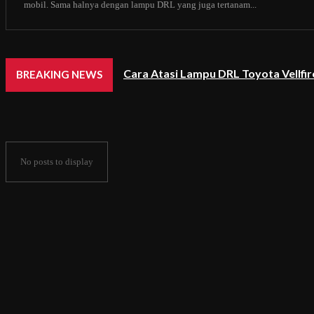
mobil. Sama halnya dengan lampu DRL yang juga tertanam...
Cara Atasi Lampu DRL Toyota Vellfi
BREAKING NEWS
No posts to display