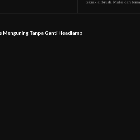
teknik airbrush. Mulai dari tema b
re Menguning Tanpa Ganti Headlamp