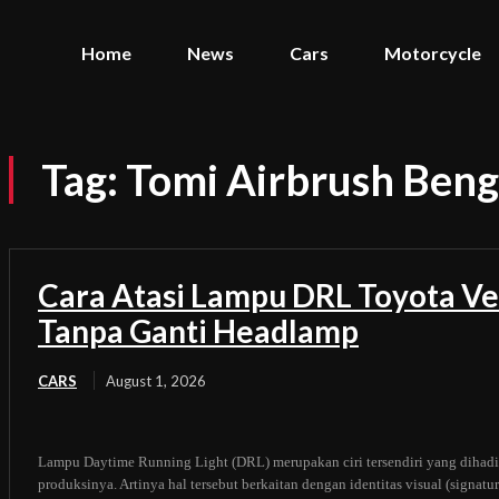
Home
News
Cars
Motorcycle
Tag:
Tomi Airbrush Bengk
Cara Atasi Lampu DRL Toyota Ve
Tanpa Ganti Headlamp
CARS
August 1, 2026
Lampu Daytime Running Light (DRL) merupakan ciri tersendiri yang dihadi
produksinya. Artinya hal tersebut berkaitan dengan identitas visual (signat