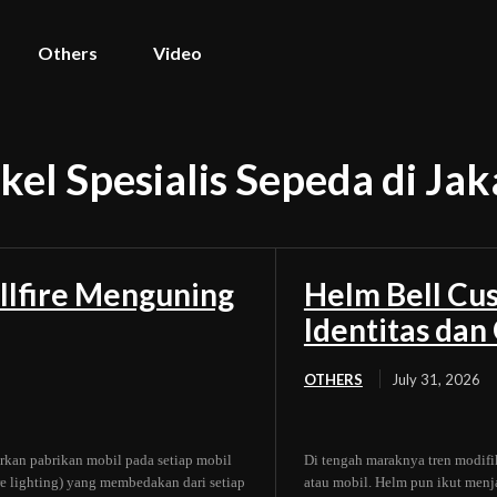
Others
Video
el Spesialis Sepeda di Jak
llfire Menguning
Helm Bell Cus
Identitas da
OTHERS
July 31, 2026
rkan pabrikan mobil pada setiap mobil
Di tengah maraknya tren modifi
ure lighting) yang membedakan dari setiap
atau mobil. Helm pun ikut menj