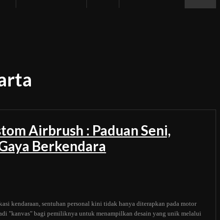
arta
tom Airbrush : Paduan Seni,
n Gaya Berkendara
kasi kendaraan, sentuhan personal kini tidak hanya diterapkan pada motor
adi "kanvas" bagi pemiliknya untuk menampilkan desain yang unik melalui