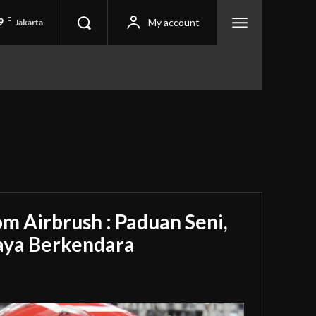
9
C
My account
Jakarta
m Airbrush : Paduan Seni,
Gaya Berkendara