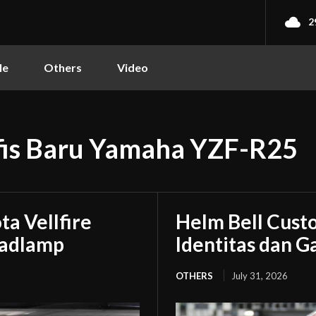
2
le
Others
Video
fis Baru Yamaha YZF-R25
a Vellfire
Helm Bell Custo
eadlamp
Identitas dan 
OTHERS
July 31, 2026