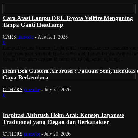
Cara Atasi Lampu DRL Toyota Vellfire Menguning
Tanpa Ganti Headlamp
CARS
tinusoke
-
August 1, 2026
0
Lampu Daytime Running Light (DRL) merupakan ciri tersendiri yan
dihadirkan pabrikan mobil pada setiap mobil produksinya. Artinya ha
tersebut berkaitan dengan identitas visual (signature lighting)...
Helm Bell Custom Airbrush : Paduan Seni, Identitas
Gaya Berkendara
OTHERS
tinusoke
-
July 31, 2026
0
Inspirasi Airbrush Helm Arai: Konsep Japanese
Traditional yang Elegan dan Berkarakter
OTHERS
tinusoke
-
July 29, 2026