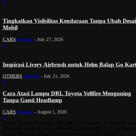
0
Tingkatkan Visibilitas Kendaraan Tanpa Ubah Desa
Mobil
CARS
tinusoke
-
July 27, 2026
0
Inspirasi Livery Airbrush untuk Helm Balap Go Kar
OTHERS
tinusoke
-
July 21, 2026
0
Cara Atasi Lampu DRL Toyota Vellfire Menguning
Tanpa Ganti Headlamp
CARS
tinusoke
-
August 1, 2026
0
Lampu Daytime Running Light (DRL) merupakan ciri tersendiri yan
dihadirkan pabrikan mobil pada setiap mobil produksinya. Artinya ha
tersebut berkaitan dengan identitas visual (signature lighting)...