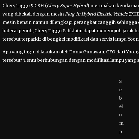
Chery Tiggo 9 CSH (
Chery Super Hybrid
) merupakan kendaraan 
yang dibekali dengan mesin
Plug-in Hybrid Electric Vehicle
(PHEV
mesin bensin namun dilengkapi perangkat canggih sehingga dap
baterai penuh, Chery Tiggo 8 diklaim dapat menempuh jarak hi
tersebut terparkir di bengkel modifikasi dan servis lampu Yoon
Apa yang ingin dilakukan oleh Tomy Gunawan, CEO dari Yoong
tersebut? Tentu berhubungan dengan modifikasi lampu yang s
S
e
b
el
u
m
p