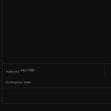
July 7, 2025
Published:
Reading time:
1
min.