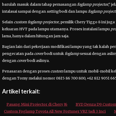
barulah masuk dalam tahap pemasangan
foglamp projector
,” j
intalasai sampai dengan
setting
bodi dan lampu
foglamp project
Selain
custom foglamp projector
, pemilik Chery Tiggo 8 ini j
keluaran HVT pada lampu utamanya. Proses instalasi lampu
pro
lama, hanya dalam hitungan jam saja.
Bagian lain dari pekerjaan modifikasi lampu yang tak kalah p
pengecatan pada
cover
bodi untuk
foglamp
sesuai dengan aslin
dengan
cover
bodi aslinya.
Penasaran dengan proses
custom
lampu untuk mobil-mobil kel
dengan Tomy melalui nomor 0815 86 700 800, +62 812 9051 665
Artikel terkait:
Pasang Mini Projector di Chery J6
BYD Denza D9 Custom 
Custom Foglamp Toyota All New Fortuner VRZ Jadi 3 Inci
M