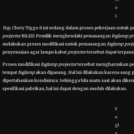
o
r.
Yup
, Chery Tiggo 8 ini sedang dalam proses pekerjaan untuk
projector
BiLED. Pemilik menghendaki pemasangan
foglamp pr
melakukan proses modifikasi untuk pemasangan
foglamp proj
penyesuaian agar lampu kabut
projector
tersebut dapat terpasa
Proses modifikasi
foglamp projector
tersebut mengharuskan p
tempat
foglamp
akan dipasang. Hal ini dilakukan karena sang
dipertahankan kondisinya. Sehingga bila suatu saat akan dike
spesifikasi pabrikan, hal ini dapat dengan mudah dilakukan.
F
o
gl
a