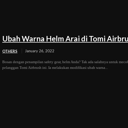
Ubah Warna Helm Arai di Tomi Airbr
January 26, 2022
OTHERS
Bosan dengan penampilan safety gear, helm Anda? Tak ada salahnya untuk mecoba
pelanggan Tomi Airbrush ini. Ia melakukan modifikasi ubah warna...