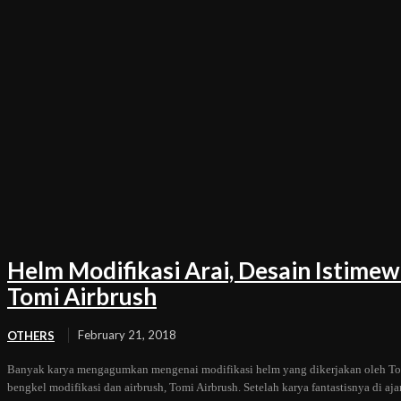
Helm Modifikasi Arai, Desain Istime
Tomi Airbrush
February 21, 2018
OTHERS
Banyak karya mengagumkan mengenai modifikasi helm yang dikerjakan oleh To
bengkel modifikasi dan airbrush, Tomi Airbrush. Setelah karya fantastisnya di aj