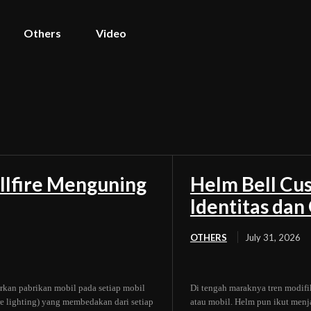
Others
Video
llfire Menguning
Helm Bell Cus
Identitas da
OTHERS
July 31, 2026
rkan pabrikan mobil pada setiap mobil
Di tengah maraknya tren modifi
ure lighting) yang membedakan dari setiap
atau mobil. Helm pun ikut menj