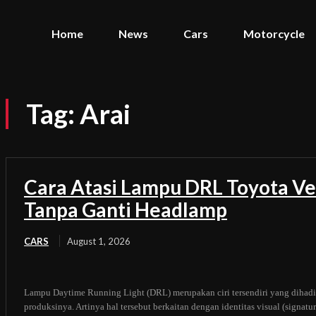
Home
News
Cars
Motorcycle
Tag:
Arai
Cara Atasi Lampu DRL Toyota Ve
Tanpa Ganti Headlamp
CARS
August 1, 2026
Lampu Daytime Running Light (DRL) merupakan ciri tersendiri yang dihadi
produksinya. Artinya hal tersebut berkaitan dengan identitas visual (signat