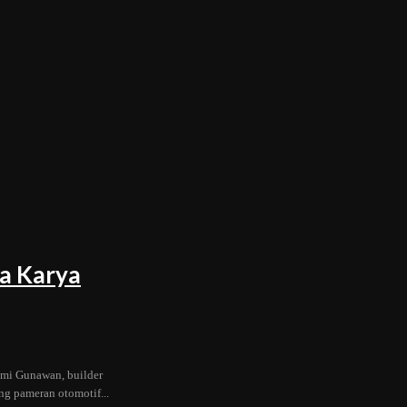
wa Karya
mi Gunawan, builder
ang pameran otomotif...