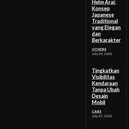
Helm Arai:
Konsep
Japanese
Traditional
yang Elegan
dan
Berkarakter
OTHERS
July 29, 2026
Tingkatkan
Visibilitas
Kendaraan
Tanpa Ubah
Desain
Mobil
CARS
July 27, 2026