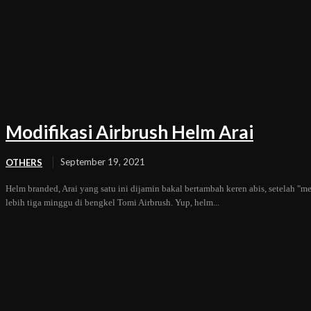
Modifikasi Airbrush Helm Arai
September 19, 2021
OTHERS
Helm branded, Arai yang satu ini dijamin bakal bertambah keren abis, setelah 
lebih tiga minggu di bengkel Tomi Airbrush. Yup, helm...