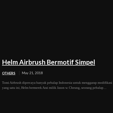
Helm Airbrush Bermotif Simpel
May 21, 2018
OTHERS
Tomi Airbrush dipercaya banyak pebalap Indonesia untuk menggarap modifikasi 
yang satu ini, Helm bermerek Arai milik Jason w. Cheung, seorang pebalap....