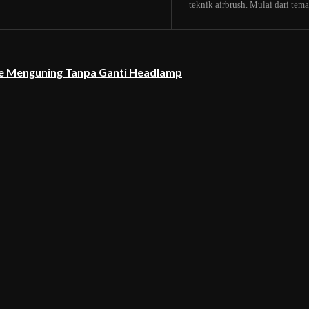
teknik airbrush. Mulai dari tema b
re Menguning Tanpa Ganti Headlamp