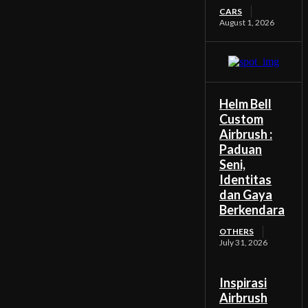
CARS
August 1, 2026
Helm Bell
Custom
Airbrush :
Paduan
Seni,
Identitas
dan Gaya
Berkendara
OTHERS
July 31, 2026
Inspirasi
Airbrush