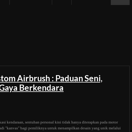
tom Airbrush : Paduan Seni,
n Gaya Berkendara
kasi kendaraan, sentuhan personal kini tidak hanya diterapkan pada motor
adi "kanvas" bagi pemiliknya untuk menampilkan desain yang unik melalui