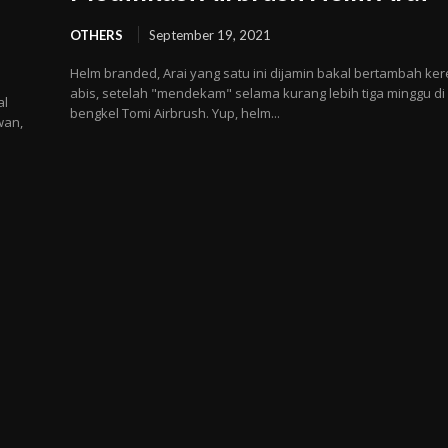
OTHERS
September 19, 2021
Helm branded, Arai yang satu ini dijamin bakal bertambah ke
abis, setelah "mendekam" selama kurang lebih tiga minggu di
al
bengkel Tomi Airbrush. Yup, helm...
wan,