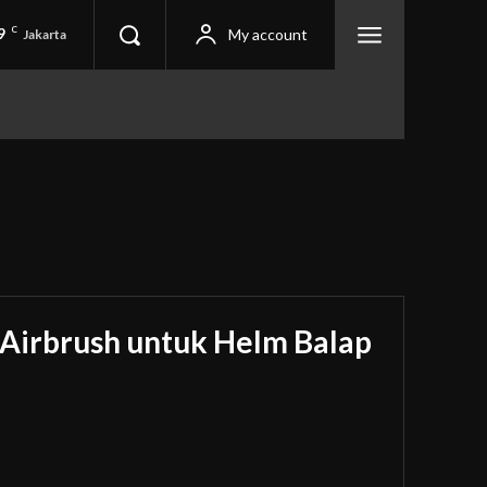
9
C
My account
Jakarta
y Airbrush untuk Helm Balap