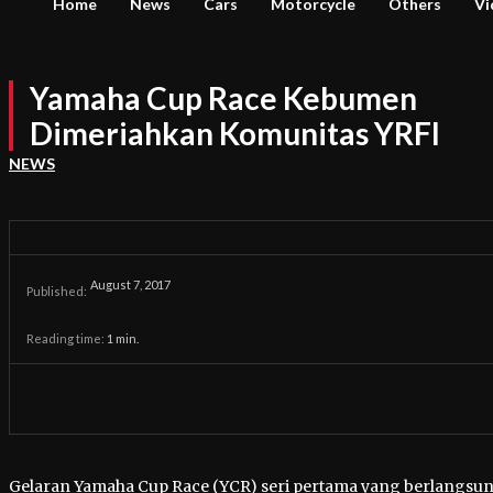
Home
News
Cars
Motorcycle
Others
Vi
Yamaha Cup Race Kebumen
Dimeriahkan Komunitas YRFI
NEWS
August 7, 2017
Published:
Reading time:
1
min.
Gelaran Yamaha Cup Race (YCR) seri pertama yang berlangsung