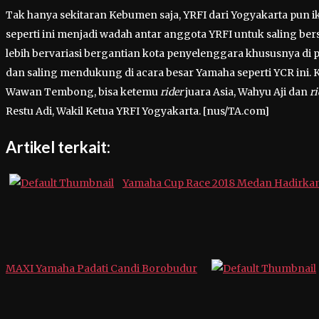
Tak hanya sekitaran Kebumen saja, YRFI dari Yogyakarta pun 
seperti ini menjadi wadah antar anggota YRFI untuk saling be
lebih bervariasi bergantian kota penyelenggara khususnya di p
dan saling mendukung di acara besar Yamaha seperti YCR ini. K
Wawan Tembong, bisa ketemu
rider
juara Asia, Wahyu Aji dan
ri
Restu Adi, Wakil Ketua YRFI Yogyakarta. [nus/TA.com]
Artikel terkait:
Yamaha Cup Race 2018 Medan Hadirkan
MAXI Yamaha Padati Candi Borobudur