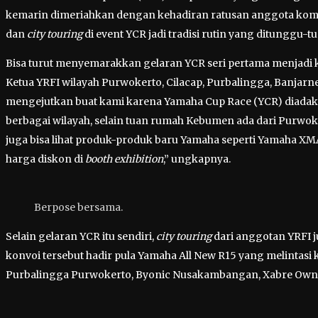
kemarin dimeriahkan dengan kehadiran ratusan anggota komun
dan
city touring
di event YCR jadi tradisi rutin yang ditunggu-t
Bisa turut menyemarakkan gelaran YCR seri pertama menjadi k
Ketua YRFI wilayah Purwokerto, Cilacap, Purbalingga, Banjarn
mengejutkan buat kami karena Yamaha Cup Race (YCR) diadaka
berbagai wilayah, selain tuan rumah Kebumen ada dari Purwoke
juga bisa lihat produk-produk baru Yamaha seperti Yamaha XM
harga diskon di
booth exhibition
,” ungkapnya.
Berpose bersama.
Selain gelaran YCR itu sendiri,
city touring
dari anggotan YRFI 
konvoi tersebut hadir pula Yamaha All New R15 yang melintasi k
Purbalingga Purwokerto, Byonic Nusakambangan, Xabre Ow