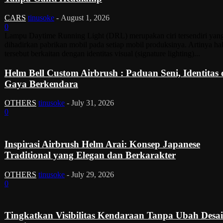
CARS
tinusoke
-
August 1, 2026
0
Lampu Daytime Running Light (DRL) merupakan ciri tersendiri yan
dihadirkan pabrikan mobil pada setiap mobil produksinya. Artinya ha
tersebut berkaitan dengan identitas visual (signature lighting)...
Helm Bell Custom Airbrush : Paduan Seni, Identitas
Gaya Berkendara
OTHERS
tinusoke
-
July 31, 2026
0
Inspirasi Airbrush Helm Arai: Konsep Japanese
Traditional yang Elegan dan Berkarakter
OTHERS
tinusoke
-
July 29, 2026
0
Tingkatkan Visibilitas Kendaraan Tanpa Ubah Desa