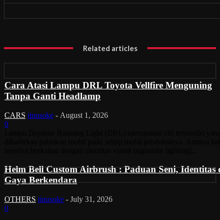
Related articles
Cara Atasi Lampu DRL Toyota Vellfire Menguning
Tanpa Ganti Headlamp
CARS
tinusoke
-
August 1, 2026
0
Lampu Daytime Running Light (DRL) merupakan ciri tersendiri yan
dihadirkan pabrikan mobil pada setiap mobil produksinya. Artinya ha
tersebut berkaitan dengan identitas visual (signature lighting)...
Helm Bell Custom Airbrush : Paduan Seni, Identitas
Gaya Berkendara
OTHERS
tinusoke
-
July 31, 2026
0