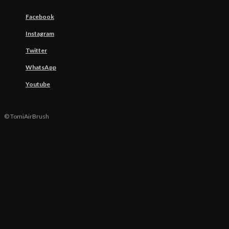
Facebook
Instagram
Twitter
WhatsApp
Youtube
© TomiAirBrush