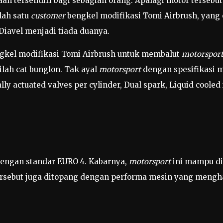
n tersendiri bagi sebagian orang. Apalagi motor terseb
lah satu
customer
bengkel modifikasi Tomi Airbrush, yang
iavel menjadi tiada duanya.
ngkel modifikasi Tomi Airbrush untuk membalut
motorspor
ilah cat bunglon. Tak ayal
motorsport
dengan spesifikasi m
y actuated valves per cylinder, Dual spark, Liquid cooled
engan standar EURO 4. Kabarnya,
motorsport
ini mampu di
ersebut juga ditopang dengan performa mesin yang mengh