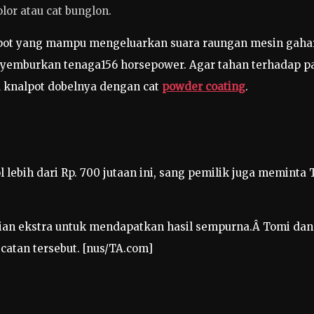
or atau cat bunglon.
lpot yang mampu mengeluarkan suara raungan mesin gahar,
nyemburkan tenaga156 horsepower. Agar tahan terhadap pa
knalpot dobelnya dengan cat
powder coating
.
lebih dari Rp. 700 jutaan ini, sang pemilik juga memint
tian ekstra untuk mendapatkan hasil sempurna.Â Tomi dan
atan tersebut. [nus/TA.com]