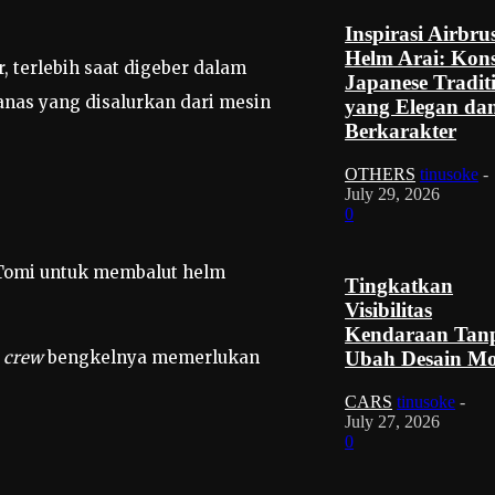
Inspirasi Airbru
Helm Arai: Kon
 terlebih saat digeber dalam
Japanese Tradit
nas yang disalurkan dari mesin
yang Elegan da
Berkarakter
OTHERS
tinusoke
-
July 29, 2026
0
a Tomi untuk membalut helm
Tingkatkan
Visibilitas
Kendaraan Tan
crew
bengkelnya memerlukan
Ubah Desain Mo
CARS
tinusoke
-
July 27, 2026
0