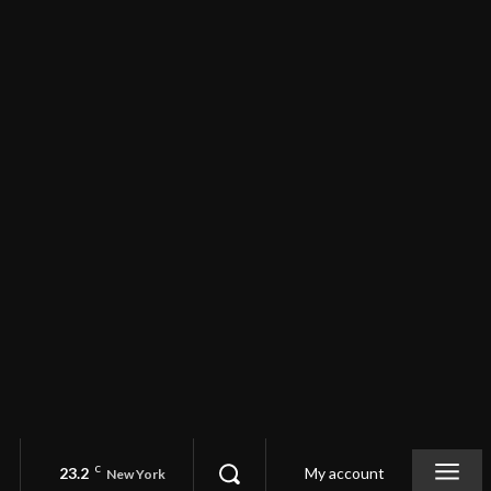
23.2
C
My account
New York