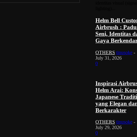
identitas visual (signa
lighting)...
Helm Bell Cust
Airbrush : Pad
Seni, Identitas 
Gaya Berkenda
OTHERS
tinusoke
-
July 31, 2026
0
Inspirasi Airbru
Helm Arai: Kon
Japanese Tradit
yang Elegan da
Berkarakter
OTHERS
tinusoke
-
July 29, 2026
0