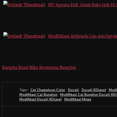
MV Agusta F4R, Ganti Baju Jadi F4
Modifikasi Airbrush Can-Am Spyd
Rangka Road Bike Berwarna Bunglon
Tags:
Cat Chameleon Color
Ducati
Ducati XDiavel
Modi
Modifikasi Cat Bunglon
Modifikasi Cat Bunglon Ducati XDi
Modifikasi Ducati XDiavel
Modifikasi Moge