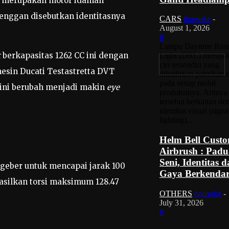
ut merupakan motor idaman
 enggan disebutkan identitasnya
CARS
tinusoke
-
August 1, 2026
0
Lampu Daytime Run
t
berkapasitas 1262 CC ini dengan
Light (DRL) merupa
ciri tersendiri yang
esin Ducati Testastretta DVT
dihadirkan pabrikan 
pada setiap mobil
 ini berubah menjadi makin
eye
produksinya. Artinya
tersebut berkaitan de
identitas visual (signa
lighting)...
Helm Bell Cust
Airbrush : Pad
Seni, Identitas 
geber untuk mencapai jarak 100
Gaya Berkenda
asilkan torsi maksimum 128.47
OTHERS
tinusoke
-
July 31, 2026
0