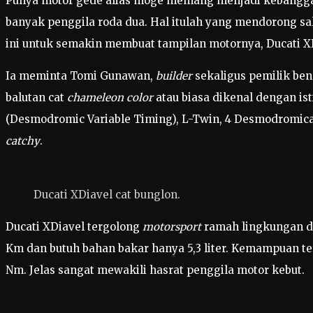
Punya motor gede alias moge memang menjadi kebanggaa
banyak penggila roda dua. Hal itulah yang mendorong sa
ini untuk semakin membuat tampilan motornya, Ducati XD
Ia meminta Tomi Gunawan,
builder
sekaligus pemilik be
balutan cat
chameleon color
atau biasa dikenal dengan ist
(Desmodromic Variable Timing), L-Twin, 4 Desmodromicall
catchy
.
Ducati XDiavel cat bunglon.
Ducati XDiavel tergolong
motorsport
ramah lingkungan d
Km dan butuh bahan bakar hanya 5,3 liter. Kemampuan t
Nm. Jelas sangat mewakili hasrat penggila motor kebut.