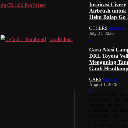
Inspirasi Livery
da CB 1100 Pro Street
Airbrush untuk
Helm Balap Go 
OTHERS
tinusoke
-
July 21, 2026
0
Modifikasi
Cara Atasi Lam
DRL Toyota Vell
Menguning Tan
Ganti Headlam
CARS
tinusoke
-
August 1, 2026
0
Lampu Daytime Run
Light (DRL) merupa
ciri tersendiri yang
dihadirkan pabrikan 
pada setiap mobil
produksinya. Artinya
tersebut berkaitan de