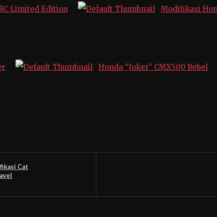
 RC Limited Edition
Modifikasi Hon
er
Honda “Joker” CMX500 Rebel
fikasi Cat
avel