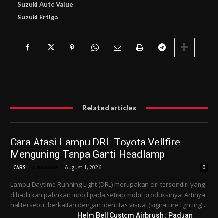
Suzuki Auto Value
Suzuki Ertiga
Related articles
Cara Atasi Lampu DRL Toyota Vellfire
Menguning Tanpa Ganti Headlamp
tinusoke
-
August 1, 2026
CARS
0
Lampu Daytime Running Light (DRL) merupakan ciri tersendiri yang
dihadirkan pabrikan mobil pada setiap mobil produksinya. Artinya
hal tersebut berkaitan dengan identitas visual (signature lighting)...
Helm Bell Custom Airbrush : Paduan