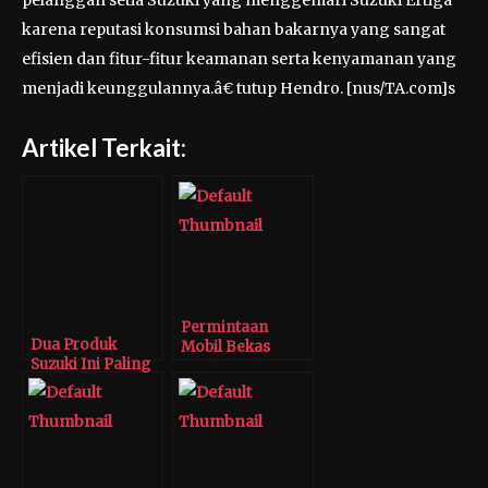
karena reputasi konsumsi bahan bakarnya yang sangat
efisien dan fitur-fitur keamanan serta kenyamanan yang
menjadi keunggulannya.â€ tutup Hendro. [nus/TA.com]s
Artikel Terkait:
Permintaan
Dua Produk
Mobil Bekas
Suzuki Ini Paling
Suzuki Naik Pasca
Diburu
Lebaran
Konsumen di
Jakarta Fair 2019