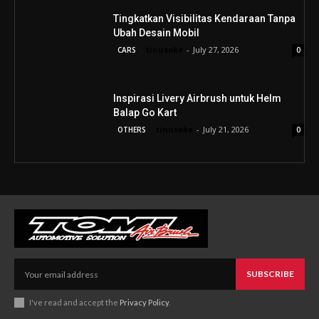
Tingkatkan Visibilitas Kendaraan Tanpa
Ubah Desain Mobil
tinusoke
-
July 27, 2026
CARS
0
Inspirasi Livery Airbrush untuk Helm
Balap Go Kart
tinusoke
-
July 21, 2026
OTHERS
0
SUBSCRIBE
I've read and accept the
Privacy Policy
.