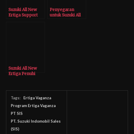
Suzuki All New
Penyegaran
Ertiga Support
untuk Suzuki All
Concept
New Ertiga
Perhatikan
Konsumen
Berkebutuhan
Khusus
Suzuki All New
Ertiga Penuhi
Unsur Penilaian
Keselamatan
Berkendara
Tags:
Ertiga Vaganza
Program Ertiga Vaganza
PT SIS
PT. Suzuki Indomobil Sales
(SIS)