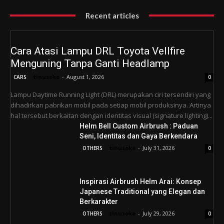
Recent articles
Cara Atasi Lampu DRL Toyota Vellfire
Menguning Tanpa Ganti Headlamp
tinusoke
-
August 1, 2026
CARS
0
Lampu Daytime Running Light (DRL) merupakan ciri tersendiri yang
dihadirkan pabrikan mobil pada setiap mobil produksinya. Artinya
hal tersebut berkaitan dengan identitas visual (signature lighting)...
Helm Bell Custom Airbrush : Paduan
Seni, Identitas dan Gaya Berkendara
tinusoke
-
July 31, 2026
OTHERS
0
Inspirasi Airbrush Helm Arai: Konsep
Japanese Traditional yang Elegan dan
Berkarakter
tinusoke
-
July 29, 2026
OTHERS
0