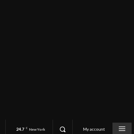
24.7
C
My account
New York