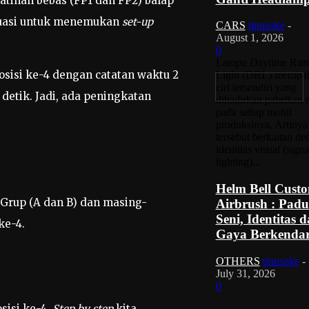
atihan bebas (FP1 dan FP2) balap
valuasi untuk menemukan
set-up
CARS
tinusoke
-
August 1, 2026
0
Lampu Daytime Run
osisi ke-4 dengan catatan waktu 2
Light (DRL) merupa
ciri tersendiri yang
detik. Jadi, ada peningkatan
dihadirkan pabrikan 
pada setiap mobil
produksinya. Artinya
tersebut berkaitan de
identitas visual (signa
lighting)...
Helm Bell Cust
 Grup (A dan B) dan masing-
Airbrush : Pad
Seni, Identitas 
ke-4.
Gaya Berkenda
OTHERS
tinusoke
-
July 31, 2026
0
sisi ke-4.
Step by step
kita