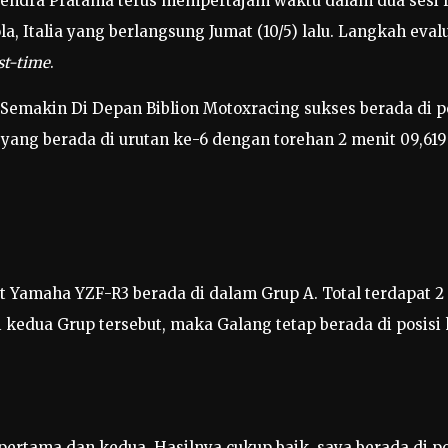
Hendra Pratama terus mempertajam waktu dalam dua sesi l
ola, Italia yang berlangsung Jumat (10/5) lalu. Langkah e
st-time
.
 Semakin Di Depan Biblion Motoxracing sukses berada di p
yang berada di urutan ke-6 dengan torehan 2 menit 09,619 
t Yamaha YZF-R3 berada di dalam Grup A. Total terdapat 2
i kedua Grup tersebut, maka Galang tetap berada di posisi 
pertama dan kedua. Hasilnya cukup baik, saya berada di po