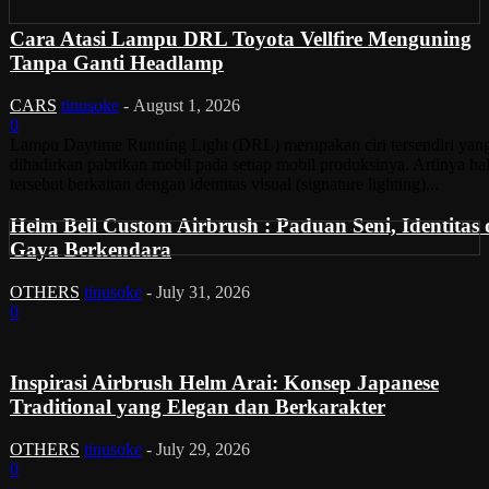
Cara Atasi Lampu DRL Toyota Vellfire Menguning
Tanpa Ganti Headlamp
CARS
tinusoke
-
August 1, 2026
0
Lampu Daytime Running Light (DRL) merupakan ciri tersendiri yan
dihadirkan pabrikan mobil pada setiap mobil produksinya. Artinya ha
tersebut berkaitan dengan identitas visual (signature lighting)...
Helm Bell Custom Airbrush : Paduan Seni, Identitas
Gaya Berkendara
OTHERS
tinusoke
-
July 31, 2026
0
Inspirasi Airbrush Helm Arai: Konsep Japanese
Traditional yang Elegan dan Berkarakter
OTHERS
tinusoke
-
July 29, 2026
0