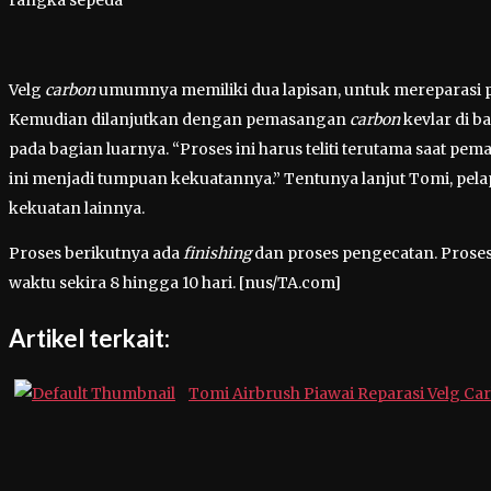
rangka sepeda
Velg
carbon
umumnya memiliki dua lapisan, untuk mereparasi p
Kemudian dilanjutkan dengan pemasangan
carbon
kevlar di b
pada bagian luarnya. “Proses ini harus teliti terutama saat p
ini menjadi tumpuan kekuatannya.” Tentunya lanjut Tomi, pel
kekuatan lainnya.
Proses berikutnya ada
finishing
dan proses pengecatan. Proses
waktu sekira 8 hingga 10 hari. [nus/TA.com]
Artikel terkait:
Tomi Airbrush Piawai Reparasi Velg Ca