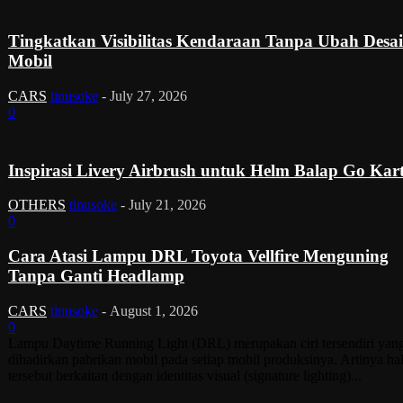
Tingkatkan Visibilitas Kendaraan Tanpa Ubah Desa
Mobil
CARS
tinusoke
-
July 27, 2026
0
Inspirasi Livery Airbrush untuk Helm Balap Go Kar
OTHERS
tinusoke
-
July 21, 2026
0
Cara Atasi Lampu DRL Toyota Vellfire Menguning
Tanpa Ganti Headlamp
CARS
tinusoke
-
August 1, 2026
0
Lampu Daytime Running Light (DRL) merupakan ciri tersendiri yan
dihadirkan pabrikan mobil pada setiap mobil produksinya. Artinya ha
tersebut berkaitan dengan identitas visual (signature lighting)...