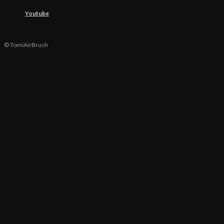
Youtube
© TomiAirBrush