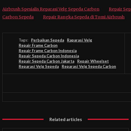
Airbrush Spesialis Reparasi Velg Sepeda Carbon
Repair Sep
Carbon Sepeda
Repair Rangka Sepeda di Tomi Airbrush
Tags:
Perbaikan Sepeda
Raparasi Velg
Repair Frame Carbon
Repair Frame Carbon Indonesia
Repair Sepeda Carbon Indonesia
Repair Sepeda Carbon Jakarta
Repair Wheelset
Reparasi Velg Sepeda
Reparasi Velg Sepeda Carbon
Related articles