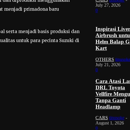
ggi dan diproduksi menggunakan
July 27, 2026
pat menjadi primadona baru
0
Inspirasi Live
al serta menjadi basis produksi dan
Airbrush unt
alitas untuk para pecinta Suzuki di
Helm Balap G
Kart
OTHERS
tinusok
July 21, 2026
0
Cara Atasi L
DRL Toyota
Vellfire Meng
Tanpa Ganti
Headlamp
CARS
tinusoke
-
August 1, 2026
0