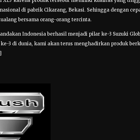
i XL7 karena produk tersebut memiliki kualitas yang tin
ernasional di pabrik Cikarang, Bekasi. Sehingga dengan ce
ualang bersama orang-orang tercinta.
andakan Indonesia berhasil menjadi pilar ke-3 Suzuki Glob
 ke-3 di dunia, kami akan terus menghadirkan produk berku
]