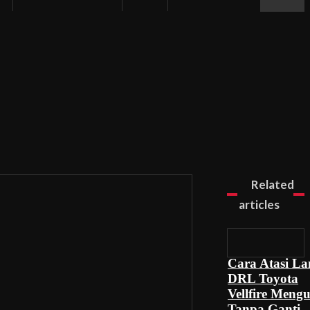
Related
articles
Cara Atasi L
DRL Toyota
Vellfire Meng
Tanpa Ganti