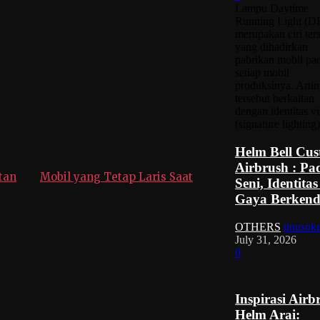
Lampu Daytime
Running Light (D
merupakan ciri ters
yang dihadirkan
pabrikan mobil pa
setiap mobil
produksinya. Artin
tersebut berkaitan
dengan identitas vi
(signature lighting)
Helm Bell Cu
Airbrush : P
tan
Mobil yang Tetap Laris Saat
Seni, Identita
Gaya Berkend
OTHERS
tinusok
July 31, 2026
0
Inspirasi Airb
Helm Arai: