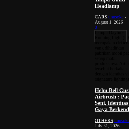
Headlamp
CARS
tinusoke
-
August 1, 2026
0
Lampu Daytime
Running Light (D
merupakan ciri ters
yang dihadirkan
pabrikan mobil pa
setiap mobil
produksinya. Artin
tersebut berkaitan
dengan identitas vi
(signature lighting)
Helm Bell Cu
Airbrush : P
Seni, Identita
Gaya Berkend
OTHERS
tinusok
July 31, 2026