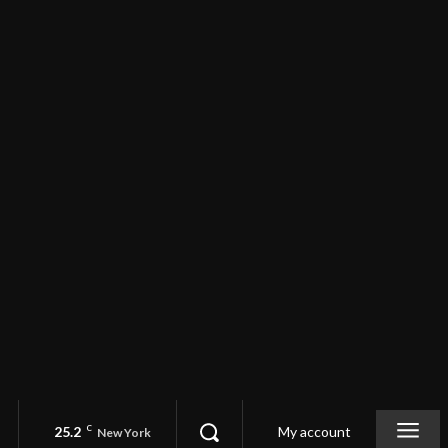
25.2
C
My account
New York