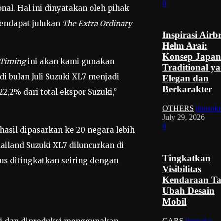
0
al. Hal ini dinyatakan oleh pihak
mendapat julukan
The Extra Ordinary
Inspirasi Airb
Helm Arai:
Konsep Japan
Timing
ini akan kami gunakan
Traditional y
i bulan Juli Suzuki XL7 menjadi
Elegan dan
Berkarakter
2,2% dari total ekspor Suzuki,”
OTHERS
tinusok
July 29, 2026
0
asil dipasarkan ke 20 negara lebih
hailand Suzuki XL7 diluncurkan di
Tingkatkan
us ditingkatkan seiring dengan
Visibilitas
Kendaraan T
Ubah Desain
Mobil
CARS
tinusoke
-