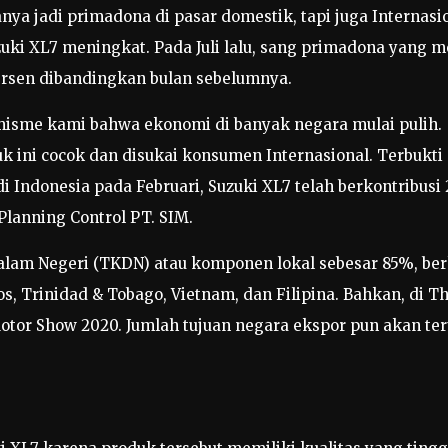
 jadi primadona di pasar domestik, tapi juga Internasion
zuki XL7 meningkat. Pada Juli lalu, sang primadona yang 
 persen dibandingkan bulan sebelumnya.
isme kami bahwa ekonomi di banyak negara mulai pulih.
 ini cocok dan disukai konsumen Internasional. Terbukti d
 Indonesia pada Februari, Suzuki XL7 telah berkontribusi 2
 Planning Control PT. SIM.
alam Negeri (TKDN) atau komponen lokal sebesar 85%, berh
s, Trinidad & Tobago, Vietnam, dan Filipina. Bahkan, di T
otor Show 2020. Jumlah tujuan negara ekspor pun akan ter