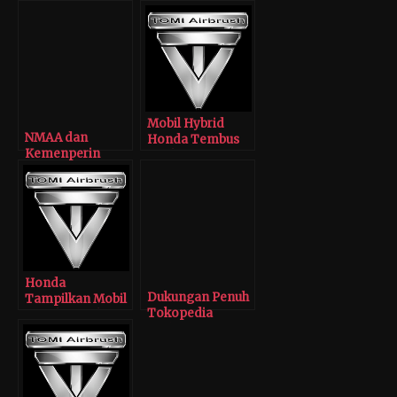
Mobil Hybrid
NMAA dan
Honda Tembus
Kemenperin
Jarak Jelajah
Gelar Kompetisi
Mesin Listrik
Kendaraan Roda
Tertinggi
Tiga Listrik Gelis
Honda
Dukungan Penuh
Tampilkan Mobil
Tokopedia
Listrik di Tokyo
Terhadap IMX
Motor Show 2017
2020