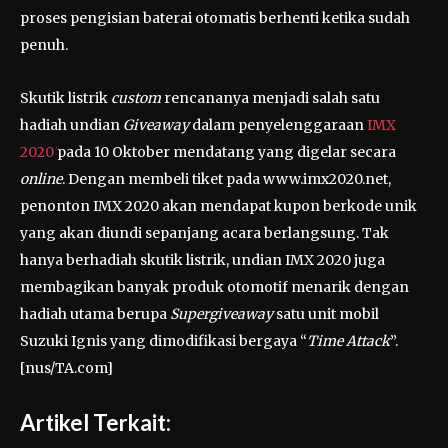
proses pengisian baterai otomatis berhenti ketika sudah
penuh.
Skutik listrik
custom
rencananya menjadi salah satu
hadiah undian
Giveaway
dalam penyelenggaraan
IMX
2020
pada 10 Oktober mendatang yang digelar secara
online
. Dengan membeli tiket pada www.imx2020.net,
penonton IMX 2020 akan mendapat kupon berkode unik
yang akan diundi sepanjang acara berlangsung. Tak
hanya berhadiah skutik listrik, undian IMX 2020 juga
membagikan banyak produk otomotif menarik dengan
hadiah utama berupa
Supergiveaway
satu unit mobil
Suzuki Ignis yang dimodifikasi bergaya “
Time Attack
”.
[nus/TA.com]
Artikel Terkait: