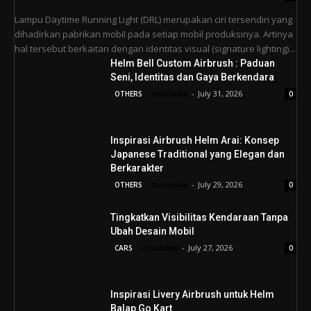
Lampu Daytime Running Light (DRL) merupakan ciri tersendiri yang
dihadirkan pabrikan mobil pada setiap mobil produksinya. Artinya
hal tersebut berkaitan dengan identitas visual (signature lighting)...
Helm Bell Custom Airbrush : Paduan
Seni, Identitas dan Gaya Berkendara
tinusoke
-
July 31, 2026
OTHERS
0
Inspirasi Airbrush Helm Arai: Konsep
Japanese Traditional yang Elegan dan
Berkarakter
tinusoke
-
July 29, 2026
OTHERS
0
Tingkatkan Visibilitas Kendaraan Tanpa
Ubah Desain Mobil
tinusoke
-
July 27, 2026
CARS
0
Inspirasi Livery Airbrush untuk Helm
Balap Go Kart