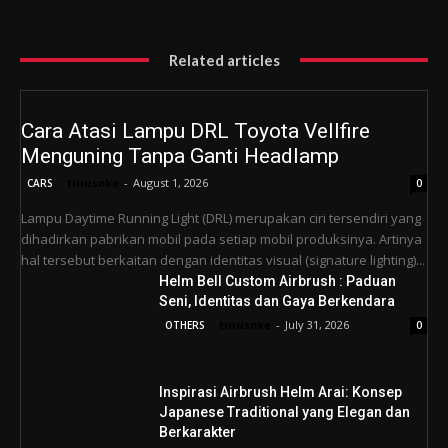
Related articles
Cara Atasi Lampu DRL Toyota Vellfire
Menguning Tanpa Ganti Headlamp
tinusoke
-
August 1, 2026
CARS
0
Lampu Daytime Running Light (DRL) merupakan ciri tersendiri yang
dihadirkan pabrikan mobil pada setiap mobil produksinya. Artinya
hal tersebut berkaitan dengan identitas visual (signature lighting)...
Helm Bell Custom Airbrush : Paduan
Seni, Identitas dan Gaya Berkendara
tinusoke
-
July 31, 2026
OTHERS
0
Inspirasi Airbrush Helm Arai: Konsep
Japanese Traditional yang Elegan dan
Berkarakter