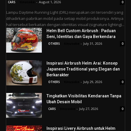
tinusoke
-
August 1, 2026
CARS
0
Lampu Daytime Running Light (DRL) merupakan ciri tersendiri yang
dihadirkan pabrikan mobil pada setiap mobil produksinya. Artinya
hal tersebut berkaitan dengan identitas visual (signature lighting)...
Helm Bell Custom Airbrush : Paduan
Seni, Identitas dan Gaya Berkendara
tinusoke
-
July 31, 2026
OTHERS
0
Inspirasi Airbrush Helm Arai: Konsep
Japanese Traditional yang Elegan dan
Berkarakter
tinusoke
-
July 29, 2026
OTHERS
0
Tingkatkan Visibilitas Kendaraan Tanpa
Ubah Desain Mobil
tinusoke
-
July 27, 2026
CARS
0
Inspirasi Livery Airbrush untuk Helm