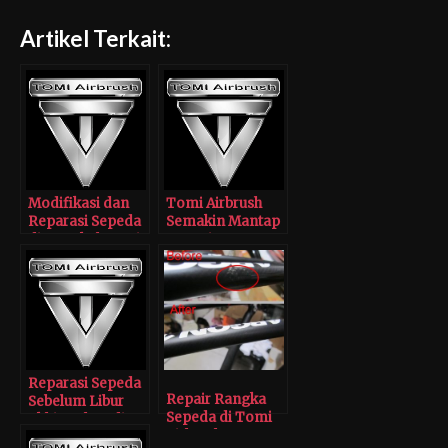
Artikel Terkait:
Modifikasi dan
Tomi Airbrush
Reparasi Sepeda
Semakin Mantap
di Bengkel Tomi
Layani
Airbrush
Modifikasi dan
Reparasi Sepeda
Reparasi Sepeda
Repair Rangka
Sebelum Libur
Sepeda di Tomi
Akhir Tahun di
Airbrush
Bengkel Tomi