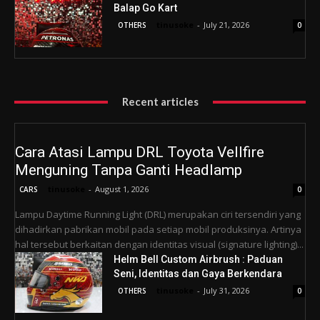
Balap Go Kart
tinusoke
-
July 21, 2026
OTHERS
0
Recent articles
Cara Atasi Lampu DRL Toyota Vellfire
Menguning Tanpa Ganti Headlamp
tinusoke
-
August 1, 2026
CARS
0
Lampu Daytime Running Light (DRL) merupakan ciri tersendiri yang
dihadirkan pabrikan mobil pada setiap mobil produksinya. Artinya
hal tersebut berkaitan dengan identitas visual (signature lighting)...
Helm Bell Custom Airbrush : Paduan
Seni, Identitas dan Gaya Berkendara
tinusoke
-
July 31, 2026
OTHERS
0