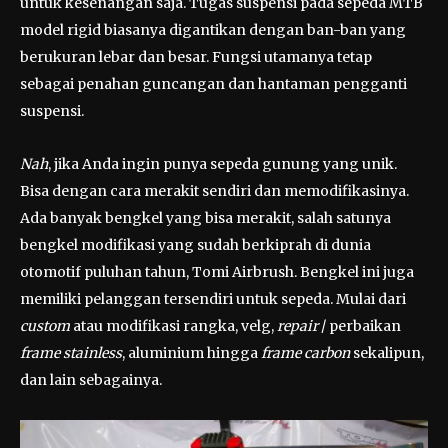
untuk kesenangan saja. Tugas suspensi pada sepeda MTB
model rigid biasanya digantikan dengan ban-ban yang
berukuran lebar dan besar. Fungsi utamanya tetap
sebagai penahan guncangan dan hantaman pengganti
suspensi.
Nah
, jika Anda ingin punya sepeda gunung yang unik.
Bisa dengan cara merakit sendiri dan memodifikasinya.
Ada banyak bengkel yang bisa merakit, salah satunya
bengkel modifikasi yang sudah berkiprah di dunia
otomotif puluhan tahun, Tomi Airbrush. Bengkel ini juga
memiliki pelanggan tersendiri untuk sepeda. Mulai dari
custom
atau modifikasi rangka, velg,
repair
/ perbaikan
frame stainless
, aluminium hingga
frame carbon
sekalipun,
dan lain sebagainya.