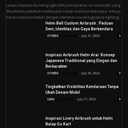
Lampu Daytime Running Light (DRL) merupakan ciri tersendiri yang
dihadirkan pabrikan mobil pada setiap mobil produksinya. Artinya
hal tersebut berkaitan dengan identitas visual (signature lighting)...
Helm Bell Custom Airbrush : Paduan
Seni, Identitas dan Gaya Berkendara
tinusoke
-
July 31, 2026
OTHERS
0
Inspirasi Airbrush Helm Arai: Konsep
Japanese Traditional yang Elegan dan
Berkarakter
tinusoke
-
July 29, 2026
OTHERS
0
Tingkatkan Visibilitas Kendaraan Tanpa
Ubah Desain Mobil
tinusoke
-
July 27, 2026
CARS
0
Inspirasi Livery Airbrush untuk Helm
Balap Go Kart