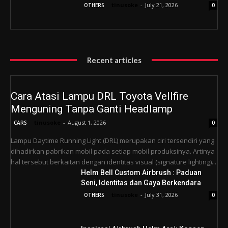
tinusoke
-
July 21, 2026
OTHERS
0
Recent articles
Cara Atasi Lampu DRL Toyota Vellfire
Menguning Tanpa Ganti Headlamp
tinusoke
-
August 1, 2026
CARS
0
Lampu Daytime Running Light (DRL) merupakan ciri tersendiri yang
dihadirkan pabrikan mobil pada setiap mobil produksinya. Artinya
hal tersebut berkaitan dengan identitas visual (signature lighting)...
Helm Bell Custom Airbrush : Paduan
Seni, Identitas dan Gaya Berkendara
tinusoke
-
July 31, 2026
OTHERS
0