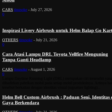
CARS
tinusoke
-
July 27, 2026
0
Inspirasi Livery Airbrush untuk Helm Balap Go Kar
OTHERS
tinusoke
-
July 21, 2026
0
Cara Atasi Lampu DRL Toyota Vellfire Menguning
Tanpa Ganti Headlamp
CARS
tinusoke
-
August 1, 2026
0
Lampu Daytime Running Light (DRL) merupakan ciri tersendiri yan
dihadirkan pabrikan mobil pada setiap mobil produksinya. Artinya ha
tersebut berkaitan dengan identitas visual (signature lighting)...
Helm Bell Custom Airbrush : Paduan Seni, Identitas
Gaya Berkendara