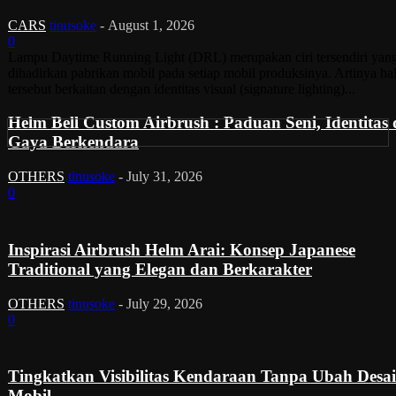
CARS
tinusoke
-
August 1, 2026
0
Lampu Daytime Running Light (DRL) merupakan ciri tersendiri yan
dihadirkan pabrikan mobil pada setiap mobil produksinya. Artinya ha
tersebut berkaitan dengan identitas visual (signature lighting)...
Helm Bell Custom Airbrush : Paduan Seni, Identitas
Gaya Berkendara
OTHERS
tinusoke
-
July 31, 2026
0
Inspirasi Airbrush Helm Arai: Konsep Japanese
Traditional yang Elegan dan Berkarakter
OTHERS
tinusoke
-
July 29, 2026
0
Tingkatkan Visibilitas Kendaraan Tanpa Ubah Desa
Mobil