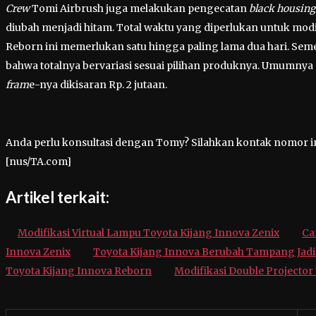
Crew
Tomi Airbrush juga melakukan pengecatan
black housing
diubah menjadi hitam. Total waktu yang diperlukan untuk modi
Reborn ini memerlukan satu hingga paling lama dua hari. Sem
bahwa totalnya bervariasi sesuai pilihan produknya. Umumnya dim
fram
e-nya dikisaran Rp. 2 jutaan.
Anda perlu konsultasi dengan Tomy? Silahkan kontak nomor ini
[nus/TA.com]
Artikel terkait:
Modifikasi Virtual Lampu Toyota Kijang Innova Zenix
Ca
Innova Zenix
Toyota Kijang Innova Berubah Tampang Jadi
Toyota Kijang Innova Reborn
Modifikasi Double Projector