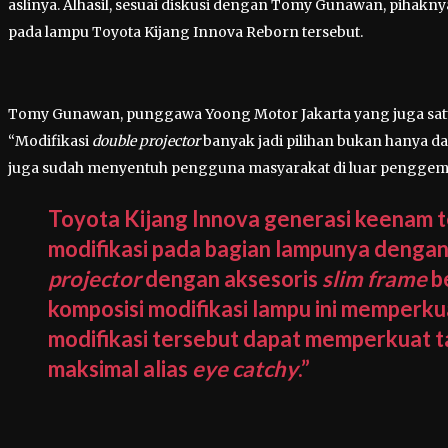
aslinya. Alhasil, sesuai diskusi dengan Tomy Gunawan, pihak
pada lampu Toyota Kijang Innova Reborn tersebut.
Tomy Gunawan, punggawa Yoong Motor Jakarta yang juga sat
“Modifikasi
double projector
banyak jadi pilihan bukan hanya da
juga sudah menyentuh pengguna masyarakat di luar penggemar
Toyota Kijang Innova generasi keenam 
modifikasi pada bagian lampunya denga
projector
dengan aksesoris
slim frame
be
komposisi modifikasi lampu ini memperkua
modifikasi tersebut dapat memperkuat ta
maksimal alias
eye catchy
.”