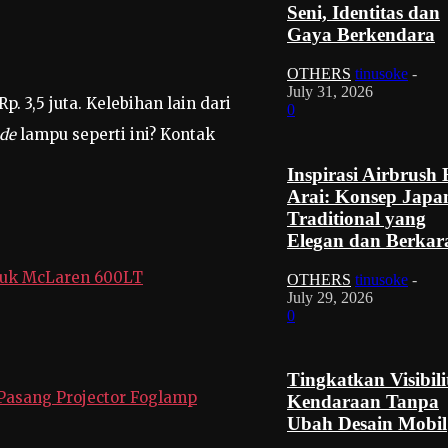
Seni, Identitas dan
Gaya Berkendara
OTHERS
tinusoke
-
July 31, 2026
. 3,5 juta. Kelebihan lain dari
0
de
lampu seperti ini? Kontak
Inspirasi Airbrush
Arai: Konsep Japa
Traditional yang
Elegan dan Berkar
tuk McLaren 600LT
OTHERS
tinusoke
-
July 29, 2026
0
Tingkatkan Visibili
Pasang Projector Foglamp
Kendaraan Tanpa
Ubah Desain Mobil