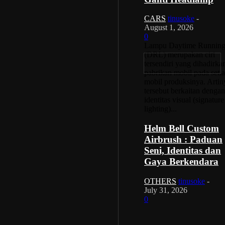
CARS
tinusoke
-
August 1, 2026
0
Lampu Daytime Running
(DRL) merupakan ciri
tersendiri yang dihadirka
pabrikan mobil pada seti
mobil produksinya. Artin
tersebut berkaitan dengan
identitas visual (signature
lighting)...
Helm Bell Custom
Airbrush : Paduan
Seni, Identitas dan
Gaya Berkendara
OTHERS
tinusoke
-
July 31, 2026
0