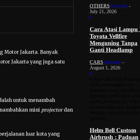
OTHERS
tinusoke
-
July 21, 2026
0
Cara Atasi Lampu
Toyota Vellfire
Menguning Tanpa
Ganti Headlamp
ng Motor Jakarta. Banyak
tor Jakarta yang juga satu
CARS
tinusoke
-
August 1, 2026
0
Lampu Daytime Running
(DRL) merupakan ciri
tersendiri yang dihadirka
pabrikan mobil pada seti
 adalah untuk menambah
mobil produksinya. Artin
tersebut berkaitan dengan
enambahkan mini
projector
dan
identitas visual (signature
lighting)...
Helm Bell Custom
perjalanan luar kota yang
Airbrush : Paduan