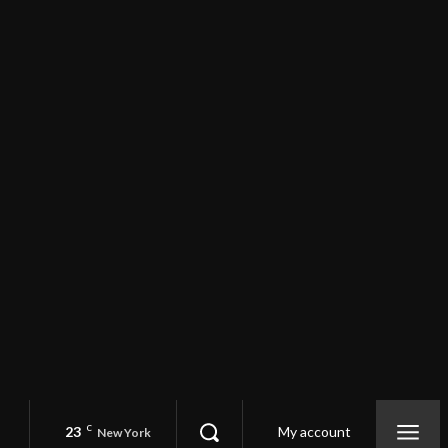
23
C
My account
New York