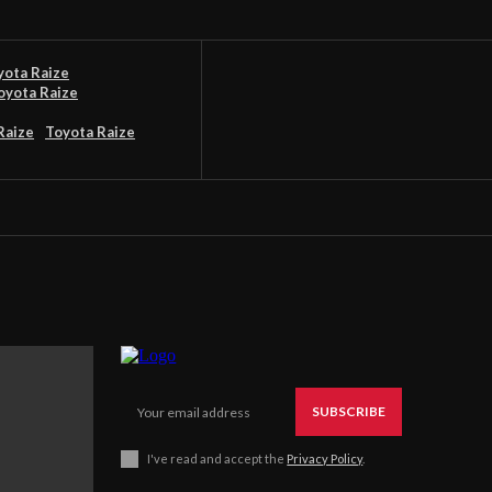
ota Raize
oyota Raize
Raize
Toyota Raize
SUBSCRIBE
I've read and accept the
Privacy Policy
.