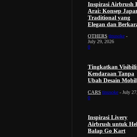
Inspirasi Airbrush
Arai: Konsep Japa
Traditional yang
Elegan dan Berkar
OTHERS
tinusoke
-
July 29, 2026
0
Tingkatkan Visibili
Kendaraan Tanpa
Ubah Desain Mobil
CARS
tinusoke
-
July 27
0
Inspirasi Livery
Airbrush untuk He
Balap Go Kart