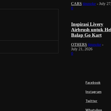
CARS
tinusoke
-
July 27
0
Inspirasi Livery
Airbrush untuk He
Balap Go Kart
OTHERS
tinusoke
-
July 21, 2026
0
Facebook
Instagram
Twitter
WhatsApp