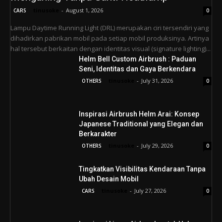
tinusoke
-
August 1, 2026
CARS
0
Lampu Daytime Running Light (DRL) merupakan ciri tersendiri yang
dihadirkan pabrikan mobil pada setiap mobil produksinya. Artinya
hal tersebut berkaitan dengan identitas visual (signature lighting)...
Helm Bell Custom Airbrush : Paduan
Seni, Identitas dan Gaya Berkendara
tinusoke
-
July 31, 2026
OTHERS
0
Inspirasi Airbrush Helm Arai: Konsep
Japanese Traditional yang Elegan dan
Berkarakter
tinusoke
-
July 29, 2026
OTHERS
0
Tingkatkan Visibilitas Kendaraan Tanpa
Ubah Desain Mobil
tinusoke
-
July 27, 2026
CARS
0