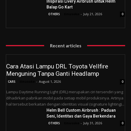
Inspirasi Livery Airbrush untuk Helm
Balap Go Kart
tinusoke
-
July 21, 2026
OTHERS
0
Recent articles
Cara Atasi Lampu DRL Toyota Vellfire
Menguning Tanpa Ganti Headlamp
tinusoke
-
August 1, 2026
CARS
0
Lampu Daytime Running Light (DRL) merupakan ciri tersendiri yang
dihadirkan pabrikan mobil pada setiap mobil produksinya. Artinya
hal tersebut berkaitan dengan identitas visual (signature lighting)...
Helm Bell Custom Airbrush : Paduan
Seni, Identitas dan Gaya Berkendara
tinusoke
-
July 31, 2026
OTHERS
0