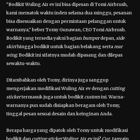
“Bodikit Wuling Air ev ini bisa dipesan di Tomi Airbrush,
kami mematok waktu inden selama dua minggu, pesanan
bisa disesuaikan dengan permintaan pelanggan untuk
warnanya,” beber Tomy Gunawan, CEO Tomi Airbrush.
Bodikit yang tersedia yakni bagian
bumper
depan,
side
skirt
hingga bodikit untuk bagian belakang serta
rear
wing
. Bodikit ini sifatnya mudah dipasang dan dilepas
sewaktu-waktu.
Ditambahkan oleh Tomy, dirinya juga sanggup
mengerjakan modifikasi Wuling Air ev dengan
cutting
sticker
termasuk juga untuk bodikit
custom
ini. Warna-
warnanya pun sudah disiapkan beragam oleh Tomy,
tinggal pesan sesuai desain dan keinginan Anda.
Berapa harga yang dipatok oleh Tomy untuk modifikasi
bodikit dan
cutting sticker
Wuling Air ev ini?
Cuz,
tanyain