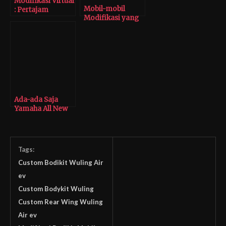
Modifikasi Virtual
Mobil-mobil
: Pertajam
Modifikasi yang
Karakter Wuling
Siap Meluncur
Almaz Sebagai
dari Tomi
SUV Pintar &
Airbrush
Sporty
Ada-ada Saja
Yamaha All New
XSR 155 Sudah
Dimodifikasi
Cafe Racer
Tags:
Custom Bodikit Wuling Air
ev
Custom Bodykit Wuling
Custom Rear Wing Wuling
Air ev