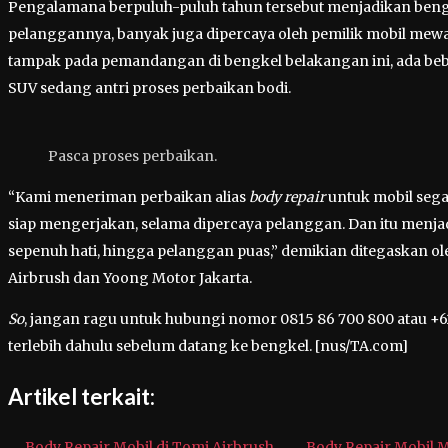
Pengalamana berpuluh-puluh tahun tersebut menjadikan beng
pelanggannya, banyak juga dipercaya oleh pemilik mobil mew
tampak pada pemandangan di bengkel belakangan ini, ada beb
SUV sedang antri proses perbaikan bodi.
Pasca proses perbaikan.
“Kami meneriman perbaikan alias
body repair
untuk mobil sega
siap mengerjakan, selama dipercaya pelanggan. Dan itu men
sepenuh hati, hingga pelanggan puas,” demikian ditegaskan o
Airbrush dan Yoong Motor Jakarta.
So
, jangan ragu untuk hubungi nomor 0815 86 700 800 atau +62
terlebih dahulu sebelum datang ke bengkel. [nus/TA.com]
Artikel terkait:
Body Repair Mobil di Tomi Airbrush
Body Repair Mobil M