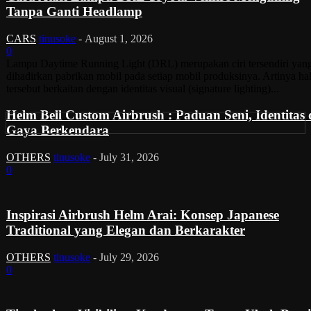
Tanpa Ganti Headlamp
CARS
tinusoke
-
August 1, 2026
0
Lampu Daytime Running Light (DRL) merupakan ciri tersendiri yan
dihadirkan pabrikan mobil pada setiap mobil produksinya. Artinya ha
tersebut berkaitan dengan identitas visual (signature lighting)...
Helm Bell Custom Airbrush : Paduan Seni, Identitas
Gaya Berkendara
OTHERS
tinusoke
-
July 31, 2026
0
Inspirasi Airbrush Helm Arai: Konsep Japanese
Traditional yang Elegan dan Berkarakter
OTHERS
tinusoke
-
July 29, 2026
0