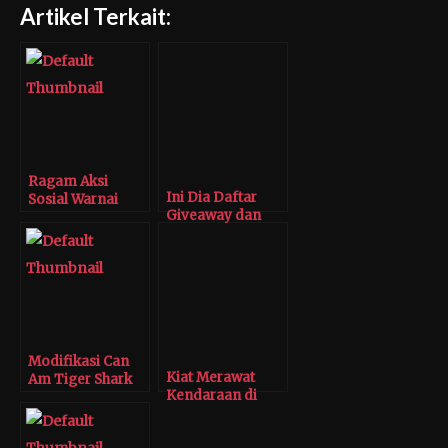
Artikel Terkait:
Ragam Aksi
Ini Dia Daftar
Sosial Warnai
Giveaway dan
Perayaan Hari
Supergiveaway
Jadi Perdana
IMX 2020
Kijang Retro
Indonesia
Modifikasi Can
Kiat Merawat
Am Tiger Shark
Kendaraan di
Musim Hujan