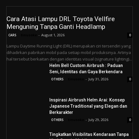
Cara Atasi Lampu DRL Toyota Vellfire
Menguning Tanpa Ganti Headlamp
tinusoke
-
August 1, 2026
CARS
0
Lampu Daytime Running Light (DRL) merupakan ciri tersendiri yang
dihadirkan pabrikan mobil pada setiap mobil produksinya. Artinya
hal tersebut berkaitan dengan identitas visual (signature lighting)...
Helm Bell Custom Airbrush : Paduan
Seni, Identitas dan Gaya Berkendara
tinusoke
-
July 31, 2026
OTHERS
0
Inspirasi Airbrush Helm Arai: Konsep
Japanese Traditional yang Elegan dan
Berkarakter
tinusoke
-
July 29, 2026
OTHERS
0
Tingkatkan Visibilitas Kendaraan Tanpa