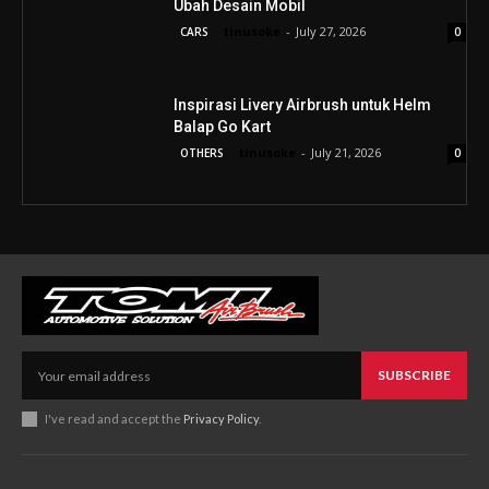
Ubah Desain Mobil
tinusoke
-
July 27, 2026
CARS
0
Inspirasi Livery Airbrush untuk Helm
Balap Go Kart
tinusoke
-
July 21, 2026
OTHERS
0
SUBSCRIBE
I've read and accept the
Privacy Policy
.