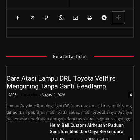
Related articles
Cara Atasi Lampu DRL Toyota Vellfire
Menguning Tanpa Ganti Headlamp
tinusoke
-
August 1, 2026
CARS
0
Lampu Daytime Running Light (DRL) merupakan ciri tersendiri yang
dihadirkan pabrikan mobil pada setiap mobil produksinya. Artinya
hal tersebut berkaitan dengan identitas visual (signature lighting)...
Helm Bell Custom Airbrush : Paduan
Seni, Identitas dan Gaya Berkendara
tinusoke
-
July 31, 2026
OTHERS
0