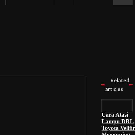
Related
articles
Cara Atasi
Lampu DRL
Toyota Vellfi
Menguning