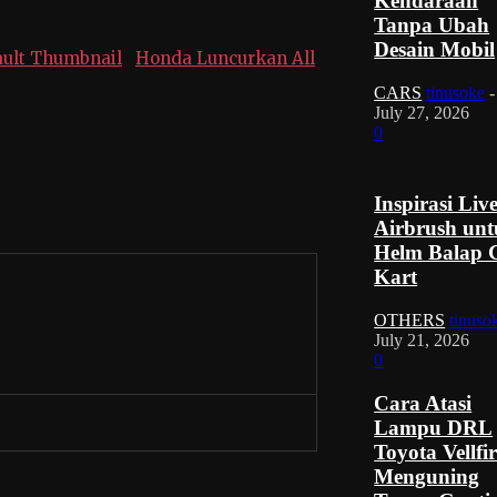
Kendaraan
Tanpa Ubah
Desain Mobil
Honda Luncurkan All
CARS
tinusoke
-
July 27, 2026
0
Inspirasi Liv
Airbrush un
Helm Balap 
Kart
OTHERS
tinuso
July 21, 2026
0
Cara Atasi
Lampu DRL
Toyota Vellfi
Menguning