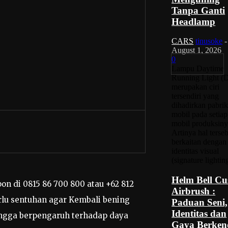
Tanpa Ganti
Headlamp
CARS
tinusoke
-
August 1, 2026
0
Lampu Daytime
Running Light (
merupakan ciri
tersendiri yang
dihadirkan pabri
mobil pada setiap
mobil produksiny
Artinya hal terse
berkaitan dengan
identitas visual
(signature lighting
Helm Bell C
n di 0815 86 700 800 atau +62 812
Airbrush :
rlu sentuhan agar Kembali bening
Paduan Seni,
Identitas dan
ingga berpengaruh terhadap daya
Gaya Berken