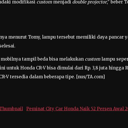
endaki modifikasi
custom
menjadi
double projector
,” beber 
nya menurut Tomy, lampu tersebut memiliki daya pancar y
elesai.
n mobilnya tampil beda bisa melakukan
custom
lampu seper
ini untuk Honda CR-V bisa dimulai dari Rp. 3,8 juta hingga R
R-V tersedia dalam beberapa tipe. [nus/TA.com]
Peminat City Car Honda Naik 52 Persen Awal 2