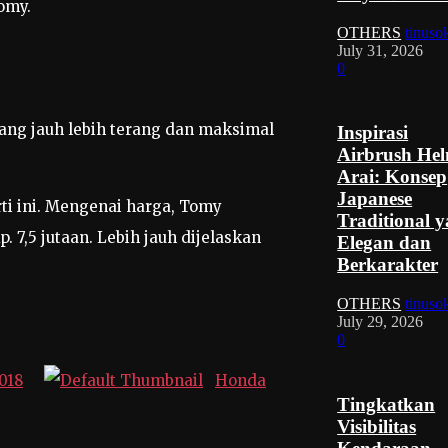
Tomy.
OTHERS
tinuso
July 31, 2026
0
ang jauh lebih terang dan maksimal
Inspirasi
Airbrush He
Arai: Konsep
Japanese
ti ini. Mengenai harga, Tomy
Traditional 
p. 7,5 jutaan. Lebih jauh dijelaskan
Elegan dan
Berkarakter
OTHERS
tinuso
July 29, 2026
0
018
Honda
Tingkatkan
Visibilitas