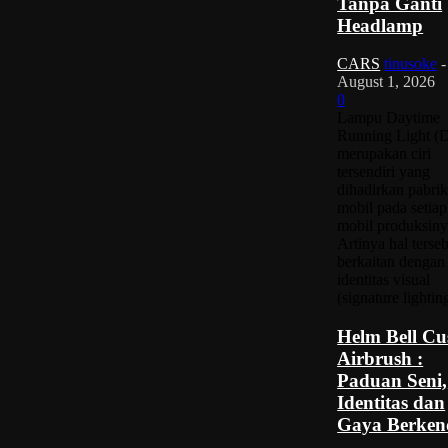
Tanpa Ganti
Headlamp
CARS
tinusoke
-
August 1, 2026
0
Lampu Daytime
Running Light (
merupakan ciri
tersendiri yang
dihadirkan pabri
mobil pada setiap
mobil produksiny
Artinya hal terse
berkaitan dengan
identitas visual
(signature lighting
Helm Bell C
Airbrush :
Paduan Seni,
Identitas dan
Gaya Berken