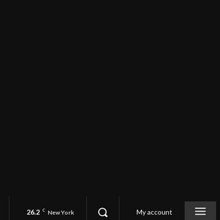
26.2
C
My account
New York