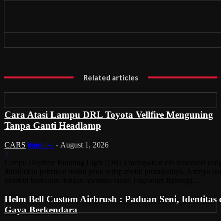
Related articles
Cara Atasi Lampu DRL Toyota Vellfire Menguning
Tanpa Ganti Headlamp
CARS
tinusoke
-
August 1, 2026
0
Lampu Daytime Running Light (DRL) merupakan ciri tersendiri yan
dihadirkan pabrikan mobil pada setiap mobil produksinya. Artinya ha
tersebut berkaitan dengan identitas visual (signature lighting)...
Helm Bell Custom Airbrush : Paduan Seni, Identitas
Gaya Berkendara