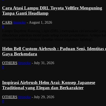
Cara Atasi Lampu DRL Toyota Vellfire Menguning
Tanpa Ganti Headlamp
CARS
tinusoke
-
August 1, 2026
0
Lampu Daytime Running Light (DRL) merupakan ciri tersendiri yan
dihadirkan pabrikan mobil pada setiap mobil produksinya. Artinya ha
tersebut berkaitan dengan identitas visual (signature lighting)...
Helm Bell Custom Airbrush : Paduan Seni, Identitas
Gaya Berkendara
OTHERS
tinusoke
-
July 31, 2026
0
Inspirasi Airbrush Helm Arai: Konsep Japanese
Traditional yang Elegan dan Berkarakter
OTHERS
tinusoke
-
July 29, 2026
0