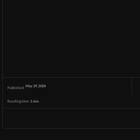
May 29, 2024
Published:
Reading time:
1
min.