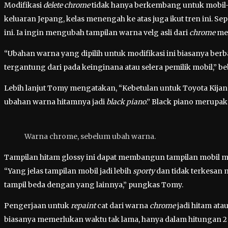
Modifikasi
delete chrome
tidak hanya berkembang untuk mobil-
keluaran Jepang, kelas menengah ke atas juga ikut tren ini. Se
ini. Ia ingin mengubah tampilan warna velg asli dari
chrome
me
“Ubahan warna yang dipilih untuk modifikasi ini biasanya berb
tergantung dari pada keinginana atau selera pemilik mobil,”
Lebih lanjut Tomy mengatakan, “Kebetulan untuk Toyota Kijan
ubahan warna hitamnya jadi
black piano
.” Black piano merupa
Warna chrome, sebelum ubah warna.
Tampilan hitam glossy ini dapat membangun tampilan mobil m
“Yang jelas tampilan mobil jadi lebih
sporty
dan tidak terkesan 
tampil beda dengan yang lainnya,” pungkas Tomy.
Pengerjaan untuk
repaint
cat dari warna
chrome
jadi hitam ata
biasanya memerlukan waktu tak lama, hanya dalam hitungan 2 