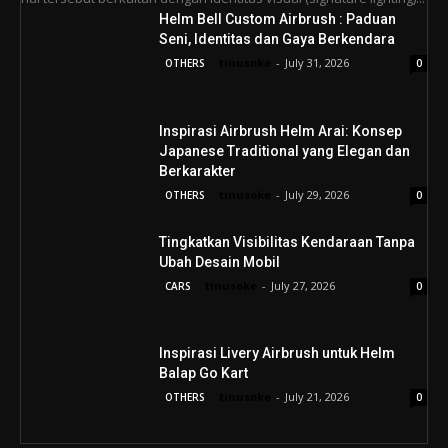
Helm Bell Custom Airbrush : Paduan
Seni, Identitas dan Gaya Berkendara
tinusoke
-
July 31, 2026
OTHERS
0
Inspirasi Airbrush Helm Arai: Konsep
Japanese Traditional yang Elegan dan
Berkarakter
tinusoke
-
July 29, 2026
OTHERS
0
Tingkatkan Visibilitas Kendaraan Tanpa
Ubah Desain Mobil
tinusoke
-
July 27, 2026
CARS
0
Inspirasi Livery Airbrush untuk Helm
Balap Go Kart
tinusoke
-
July 21, 2026
OTHERS
0