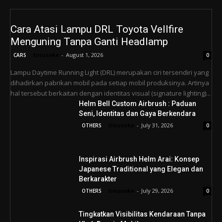
Cara Atasi Lampu DRL Toyota Vellfire
Menguning Tanpa Ganti Headlamp
tinusoke
-
August 1, 2026
CARS
0
Lampu Daytime Running Light (DRL) merupakan ciri tersendiri yang
dihadirkan pabrikan mobil pada setiap mobil produksinya. Artinya
hal tersebut berkaitan dengan identitas visual (signature lighting)...
Helm Bell Custom Airbrush : Paduan
Seni, Identitas dan Gaya Berkendara
tinusoke
-
July 31, 2026
OTHERS
0
Inspirasi Airbrush Helm Arai: Konsep
Japanese Traditional yang Elegan dan
Berkarakter
tinusoke
-
July 29, 2026
OTHERS
0
Tingkatkan Visibilitas Kendaraan Tanpa