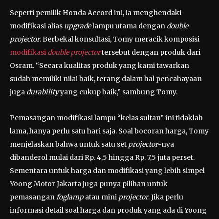
Seperti pemilik Honda Accord ini, ia menghendaki
modifikasi alias
upgrade
lampu utama dengan
double
projector
. Berbekal konsultasi, Tomy meracik komposisi
modifikasi
double projector
tersebut dengan produk dari
Osram. “Secara kualitas produk yang kami tawarkan
sudah memiliki nilai baik, terang dalam hal pencahayaan
juga
durability
yang cukup baik,” sambung Tomy.
Pemasangan modifikasi lampu “kelas sultan” ini tidaklah
lama, hanya perlu satu hari saja. Soal bocoran harga, Tomy
menjelaskan bahwa untuk satu set
projector
-nya
dibanderol mulai dari Rp. 4,5 hingga Rp. 7,5 juta perset.
Sementara untuk harga dan modifikasi yang lebih simpel
Yoong Motor Jakarta juga punya pilihan untuk
pemasangan
foglamp
atau mini
projector
. Jika perlu
informasi detail soal harga dan produk yang ada di Yoong