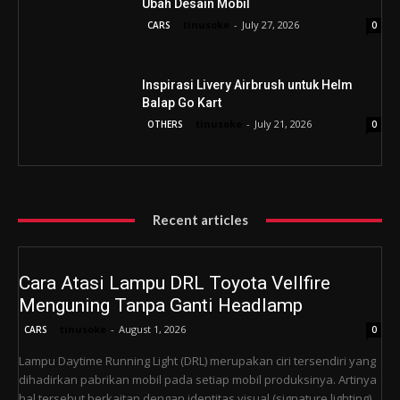
Ubah Desain Mobil
tinusoke
-
July 27, 2026
CARS
0
Inspirasi Livery Airbrush untuk Helm
Balap Go Kart
tinusoke
-
July 21, 2026
OTHERS
0
Recent articles
Cara Atasi Lampu DRL Toyota Vellfire
Menguning Tanpa Ganti Headlamp
tinusoke
-
August 1, 2026
CARS
0
Lampu Daytime Running Light (DRL) merupakan ciri tersendiri yang
dihadirkan pabrikan mobil pada setiap mobil produksinya. Artinya
hal tersebut berkaitan dengan identitas visual (signature lighting)...