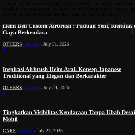
Lampu Daytime Running Light (DRL) merupakan ciri tersendiri yan
dihadirkan pabrikan mobil pada setiap mobil produksinya. Artinya ha
tersebut berkaitan dengan identitas visual (signature lighting)...
Helm Bell Custom Airbrush : Paduan Seni, Identitas
Gaya Berkendara
OTHERS
tinusoke
-
July 31, 2026
0
Inspirasi Airbrush Helm Arai: Konsep Japanese
Traditional yang Elegan dan Berkarakter
OTHERS
tinusoke
-
July 29, 2026
0
Tingkatkan Visibilitas Kendaraan Tanpa Ubah Desa
Mobil
CARS
tinusoke
-
July 27, 2026