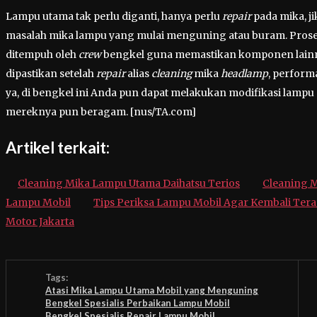
Lampu utama tak perlu diganti, hanya perlu
repair
pada mika, j
masalah mika lampu yang mulai menguning atau buram. Prose
ditempuh oleh
crew
bengkel guna memastikan komponen lainny
dipastikan setelah
repair
alias
cleaning
mika
headlamp
, perform
ya, di bengkel ini Anda pun dapat melakukan modifikasi lampu 
mereknya pun beragam. [nus/TA.com]
Artikel terkait:
Cleaning Mika Lampu Utama Daihatsu Terios
Cleaning M
Lampu Mobil
Tips Periksa Lampu Mobil Agar Kembali Ter
Motor Jakarta
Tags:
Atasi Mika Lampu Utama Mobil yang Menguning
Bengkel Spesialis Perbaikan Lampu Mobil
Bengkel Spesialis Repair Lampu Mobil