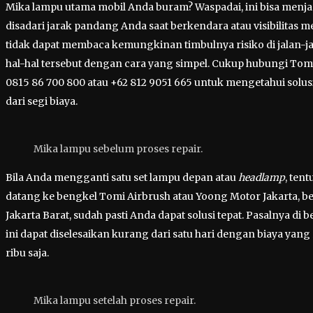
Mika lampu utama mobil Anda buram? Waspadai, ini bisa menja
disadari jarak pandang Anda saat berkendara atau visibilitas m
tidak dapat membaca kemungkinan timbulnya risiko di jalan-jala
hal-hal tersebut dengan cara yang simpel. Cukup hubungi To
0815 86 700 800 atau +62 812 9051 665 untuk mengetahui solusi
dari segi biaya.
Mika lampu sebelum proses repair.
Bila Anda mengganti satu set lampu depan atau
headlamp
, ten
datang ke bengkel Tomi Airbrush atau Yoong Motor Jakarta, be
Jakarta Barat, sudah pasti Anda dapat solusi tepat. Pasalnya di 
ini dapat diselesaikan kurang dari satu hari dengan biaya yang 
ribu saja.
Mika lampu setelah proses repair.