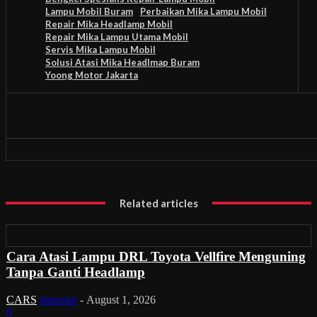
Lampu Mobil Buram
Perbaikan Mika Lampu Mobil
Repair Mika Headlamp Mobil
Repair Mika Lampu Utama Mobil
Servis Mika Lampu Mobil
Solusi Atasi Mika Headlmap Buram
Yoong Motor Jakarta
Related articles
Cara Atasi Lampu DRL Toyota Vellfire Menguning
Tanpa Ganti Headlamp
CARS
tinusoke
-
August 1, 2026
0