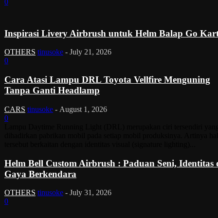
0
Inspirasi Livery Airbrush untuk Helm Balap Go Kar
OTHERS
tinusoke
-
July 21, 2026
0
Cara Atasi Lampu DRL Toyota Vellfire Menguning
Tanpa Ganti Headlamp
CARS
tinusoke
-
August 1, 2026
0
Lampu Daytime Running Light (DRL) merupakan ciri tersendiri yan
dihadirkan pabrikan mobil pada setiap mobil produksinya. Artinya ha
tersebut berkaitan dengan identitas visual (signature lighting)...
Helm Bell Custom Airbrush : Paduan Seni, Identitas
Gaya Berkendara
OTHERS
tinusoke
-
July 31, 2026
0