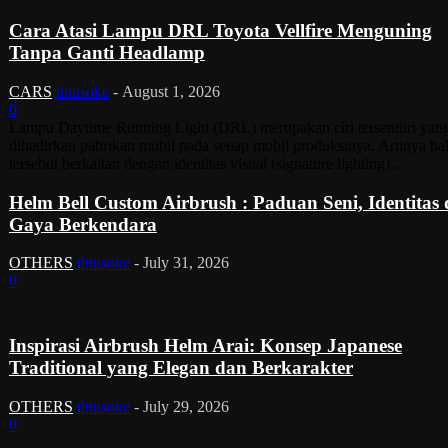
Cara Atasi Lampu DRL Toyota Vellfire Menguning
Tanpa Ganti Headlamp
CARS
tinusoke
-
August 1, 2026
0
Lampu Daytime Running Light (DRL) merupakan ciri tersendiri yan
dihadirkan pabrikan mobil pada setiap mobil produksinya. Artinya ha
tersebut berkaitan dengan identitas visual (signature lighting)...
Helm Bell Custom Airbrush : Paduan Seni, Identitas
Gaya Berkendara
OTHERS
tinusoke
-
July 31, 2026
0
Inspirasi Airbrush Helm Arai: Konsep Japanese
Traditional yang Elegan dan Berkarakter
OTHERS
tinusoke
-
July 29, 2026
0