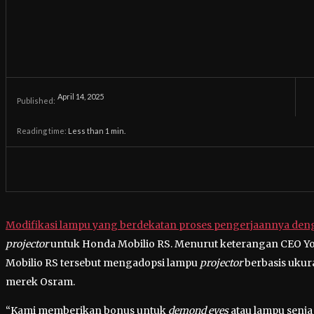
April 14, 2025
Published:
Reading time:
Less than 1
min.
Modifikasi lampu yang berdekatan proses pengerjaannya de
projector
untuk Honda Mobilio RS. Menurut keterangan CEO Y
Mobilio RS tersebut mengadopsi lampu
projector
berbasis ukur
merek Osram.
“Kami memberikan bonus untuk
demond eyes
atau lampu senja 