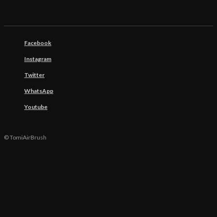
Facebook
Instagram
Twitter
WhatsApp
Youtube
© TomiAirBrush