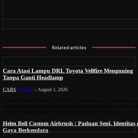
Related articles
Cara Atasi Lampu DRL Toyota Vellfire Menguning
Tanpa Ganti Headlamp
CARS
tinusoke
-
August 1, 2026
0
Lampu Daytime Running Light (DRL) merupakan ciri tersendiri yan
dihadirkan pabrikan mobil pada setiap mobil produksinya. Artinya ha
tersebut berkaitan dengan identitas visual (signature lighting)...
Helm Bell Custom Airbrush : Paduan Seni, Identitas
Gaya Berkendara