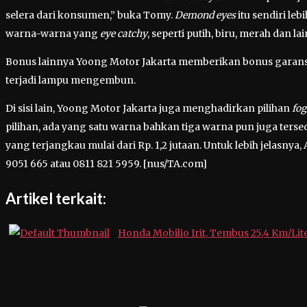
selera dari konsumen,” buka Tomy.
Demond eyes
itu sendiri le
warna-warna yang
eye catchy
, seperti putih, biru, merah dan la
Bonus lainnya Yoong Motor Jakarta memberikan bonus garansi s
terjadi lampu mengembun.
Di sisi lain, Yoong Motor Jakarta juga menghadirkan pilihan
fo
pilihan, ada yang satu warna bahkan tiga warna pun juga ter
yang terjangkau mulai dari Rp. 1,2 jutaan. Untuk lebih jelasnya
9051 665 atau 0811 821 5959. [nus/TA.com]
Artikel terkait:
Honda Mobilio Irit, Tembus 25,4 Km/Lit