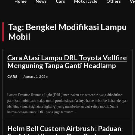
Home
News
Cars
Motorcycle
Others
Vi
Tag:
Bengkel Modifikasi Lampu
Mobil
Cara Atasi Lampu DRL Toyota Vellfire
Menguning Tanpa Ganti Headlamp
CARS
August 1, 2026
Lampu Daytime Running Light (DRL) merupakan ciri tersendiri yang dihadirkan
pabrikan mobil pada setiap mobil produksinya. Artinya hal tersebut berkaitan dengan
identitas visual (signature lighting) yang membedakan dari setiap mobil. Sama
halnya dengan lampu DRL yang juga tertanam...
Helm Bell Custom Airbrush : Paduan