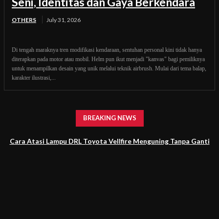
Seni, Identitas dan Gaya Berkendara
OTHERS
July 31, 2026
Di tengah maraknya tren modifikasi kendaraan, sentuhan personal kini tidak hanya
diterapkan pada motor atau mobil. Helm pun ikut menjadi "kanvas" bagi pemiliknya
untuk menampilkan desain yang unik melalui teknik airbrush. Mulai dari tema balap,
karakter ilustrasi,...
BREAKING NEWS
Cara Atasi Lampu DRL Toyota Vellfire Menguning Tanpa Ganti
Headlamp