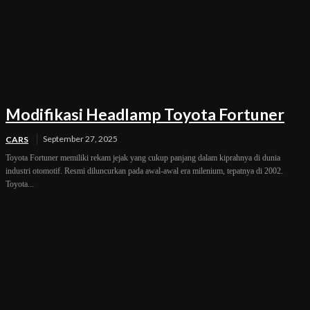
Modifikasi Headlamp Toyota Fortuner
September 27, 2025
CARS
Toyota Fortuner memiliki rekam jejak yang cukup panjang dalam kiprahnya di dunia
industri otomotif. Resmi diluncurkan pada awal-awal era milenium, tepatnya di 2002.
Toyota...