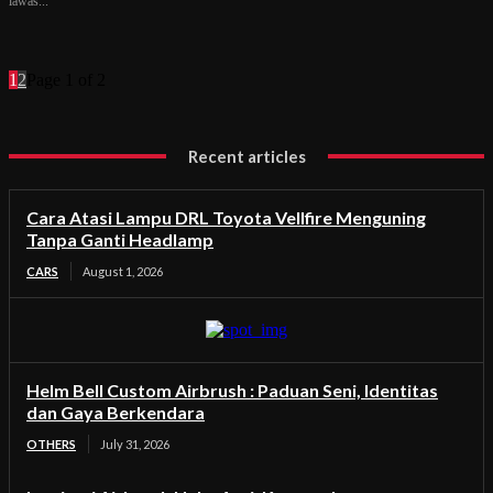
lawas...
1
2
Page 1 of 2
Recent articles
Cara Atasi Lampu DRL Toyota Vellfire Menguning
Tanpa Ganti Headlamp
CARS
August 1, 2026
Helm Bell Custom Airbrush : Paduan Seni, Identitas
dan Gaya Berkendara
OTHERS
July 31, 2026