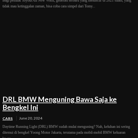
Bagi pemilik Toyota All New Veloz, generasi terbaru yang meluncur di 2021 silam, yang
tidak mau ketinggalan zaman, bisa coba cara simpel dari Tomy...
DRL BMW Menguning Bawa Saja ke
Bengkel Ini
June 20, 2024
CARS
Daytime Running Light (DRL) BMW sudah mulai menguning? Nah, keluhan ini sering
ditemui di bengkel Yoong Motor Jakarta, terutama pada mobil-mobil BMW keluaran