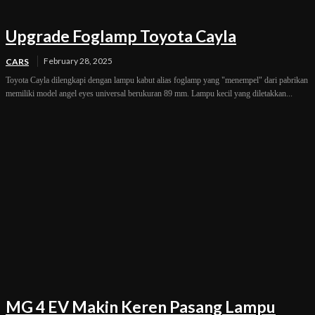
Upgrade Foglamp Toyota Cayla
February 28, 2025
CARS
Toyota Cayla dilengkapi dengan lampu kabut alias foglamp yang "menempel" dari pabrikan
memiliki model angel eyes universal berukuran 89 mm. Lampu kecil yang diletakkan...
MG 4 EV Makin Keren Pasang Lampu