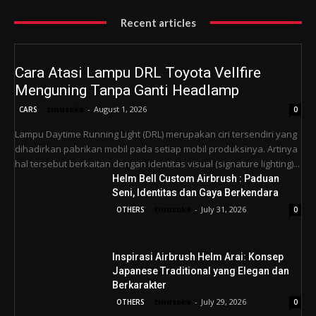
Recent articles
Cara Atasi Lampu DRL Toyota Vellfire
Menguning Tanpa Ganti Headlamp
tinusoke
-
August 1, 2026
CARS
0
Lampu Daytime Running Light (DRL) merupakan ciri tersendiri yang
dihadirkan pabrikan mobil pada setiap mobil produksinya. Artinya
hal tersebut berkaitan dengan identitas visual (signature lighting)...
Helm Bell Custom Airbrush : Paduan
Seni, Identitas dan Gaya Berkendara
tinusoke
-
July 31, 2026
OTHERS
0
Inspirasi Airbrush Helm Arai: Konsep
Japanese Traditional yang Elegan dan
Berkarakter
tinusoke
-
July 29, 2026
OTHERS
0