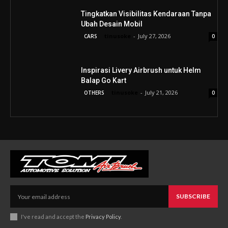
Tingkatkan Visibilitas Kendaraan Tanpa
Ubah Desain Mobil
tinusoke
-
July 27, 2026
CARS
0
Inspirasi Livery Airbrush untuk Helm
Balap Go Kart
tinusoke
-
July 21, 2026
OTHERS
0
SUBSCRIBE
I've read and accept the
Privacy Policy
.