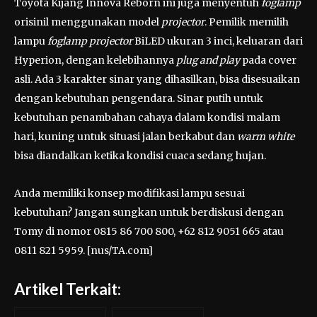
Toyota Kijang Innova Reborn ini juga menyentuh
foglamp
orisinil menggunakan model
projector
. Pemilik memilih
lampu
foglamp projector
BiLED ukuran 3 inci, keluaran dari
Hyperion, dengan kelebihannya
plug and play
pada cover
asli. Ada 3 karakter sinar yang dihasilkan, bisa disesuaikan
dengan kebutuhan pengendara. Sinar putih untuk
kebutuhan penambahan cahaya dalam kondisi malam
hari, kuning untuk situasi jalan berkabut dan
warm white
bisa diandalkan ketika kondisi cuaca sedang hujan.
Anda memiliki konsep modifikasi lampu sesuai
kebutuhan? Jangan sungkan untuk berdiskusi dengan
Tomy di nomor 0815 86 700 800, +62 812 9051 665 atau
0811 821 5959. [nus/TA.com]
Artikel Terkait: