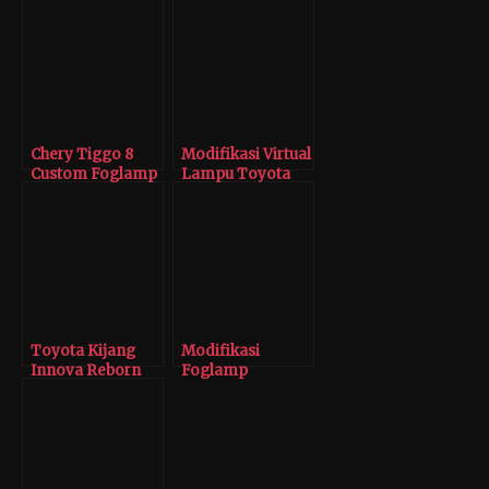
Chery Tiggo 8
Modifikasi Virtual
Custom Foglamp
Lampu Toyota
di Yoong Motor
Kijang Innova
Jakarta
Zenix
Toyota Kijang
Modifikasi
Innova Reborn
Foglamp
Ganti Headlamp
Projector Toyota
Makin Kece
Kijang Innova
Reborn HVT 3
Warna